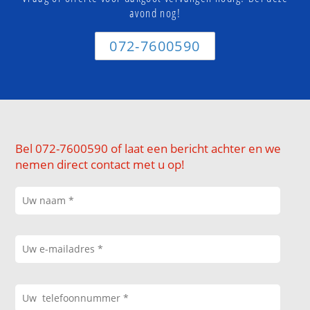
avond nog!
072-7600590
Bel 072-7600590 of laat een bericht achter en we
nemen direct contact met u op!