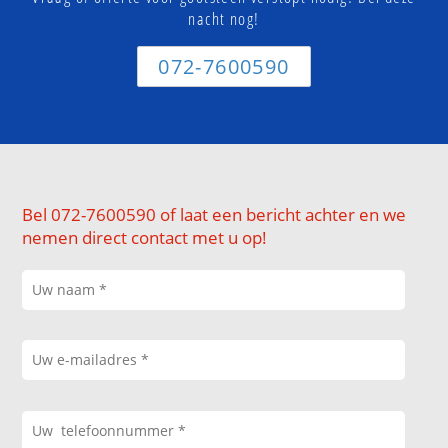
nacht nog!
072-7600590
Bel 072-7600590 of laat een bericht achter en we
nemen direct contact met u op!