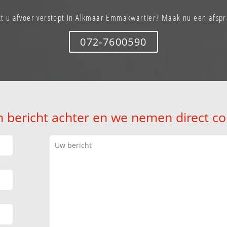
kt u afvoer verstopt in Alkmaar Emmakwartier? Maak nu een afspr
072-7600590
n bericht achter en we nemen direct co