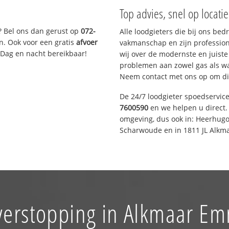
Top advies, snel op locati
? Bel ons dan gerust op
072-
Alle loodgieters die bij ons be
n. Ook voor een gratis
afvoer
vakmanschap en zijn profession
 Dag en nacht bereikbaar!
wij over de modernste en juist
problemen aan zowel gas als wat
Neem contact met ons op om di
De 24/7 loodgieter spoedservic
7600590
en we helpen u direct. 
omgeving, dus ook in: Heerhugo
Scharwoude en in 1811 JL Alkma
verstopping in Alkmaar E