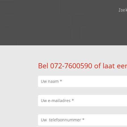
Zoe
Bel 072-7600590 of laat ee