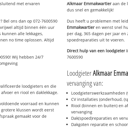
tsluitend met ervaren
Alkmaar Emmakwartier
aan de li
dus snel en gemakkelijk!
ar? Bel ons dan op 072-7600590
Dus heeft u problemen met leid
 vrijwel altijd binnen één uur
Emmakwartier
en wenst snel hu
 kunnen alle lekkages,
per dag, 365 dagen per jaar en z
en no time oplossen. Altijd
spoedreparaties uit te voeren.
Direct hulp van een loodgieter 
00590! Wij hebben 24/7
7600590
n omgeving
Loodgieter
Alkmaar Emma
vervanging van:
lificeerde loodgieters en die
afvoer en riool en daklekkage.
Loodgieterswerkzaamheden (w
CV installaties (onderhoud, (
 voldoende voorraad en kunnen
Riool (binnen en buiten) en a
 grotere klussen wordt eerst
vervanging
afspraak gemaakt voor de
Dak(spoed)reparaties en verv
Dakgoten reparatie en scho