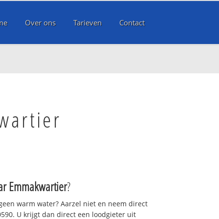
me
Over ons
Tarieven
Contact
wartier
ar Emmakwartier
?
 geen warm water? Aarzel niet en neem direct
90. U krijgt dan direct een loodgieter uit