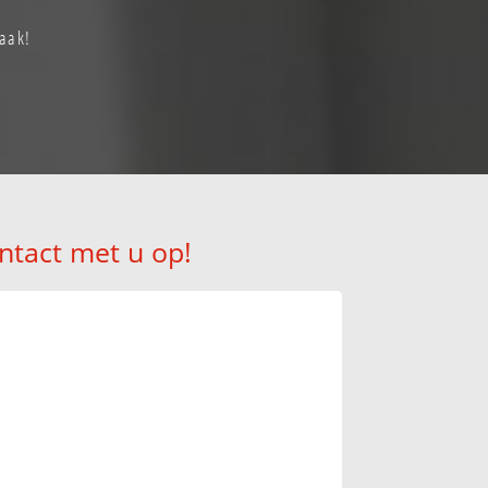
aak!
ntact met u op!