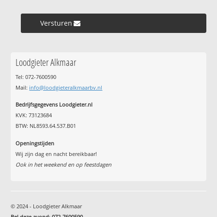
Versturen »
Loodgieter Alkmaar
Tel: 072-7600590
Mail:
info@loodgieteralkmaarbv.nl
Bedrijfsgegevens Loodgieter.nl
KVK: 73123684
BTW: NL8593.64.537.B01
Openingstijden
Wij zijn dag en nacht bereikbaar!
Ook in het weekend en op feestdagen
© 2024 - Loodgieter Alkmaar
Bel deze avond
:
072-7600590