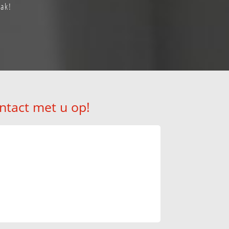
aak!
ntact met u op!