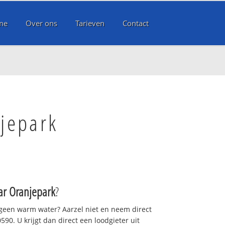
me
Over ons
Tarieven
Contact
jepark
ar Oranjepark
?
 geen warm water? Aarzel niet en neem direct
90. U krijgt dan direct een loodgieter uit