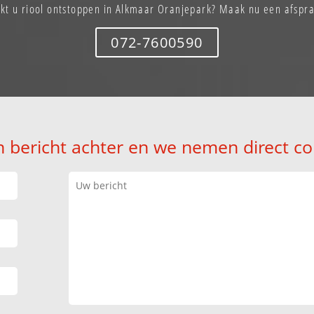
kt u riool ontstoppen in Alkmaar Oranjepark? Maak nu een afspr
072-7600590
n bericht achter en we nemen direct co