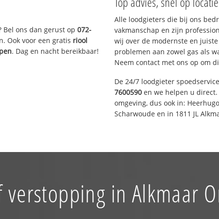
Top advies, snel op locati
Alle loodgieters die bij ons be
? Bel ons dan gerust op
072-
vakmanschap en zijn profession
n. Ook voor een gratis
riool
wij over de modernste en juist
ppen
. Dag en nacht bereikbaar!
problemen aan zowel gas als wat
Neem contact met ons op om di
De 24/7 loodgieter spoedservic
7600590
en we helpen u direct. 
omgeving, dus ook in: Heerhugo
Scharwoude en in 1811 JL Alkma
f verstopping in Alkmaar O