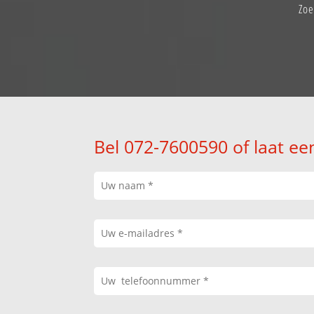
Zoe
Bel 072-7600590 of laat ee