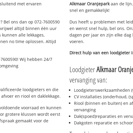
tsluitend met ervaren
Alkmaar Oranjepark
aan de lijn.
snel en gemakkelijk!
ar? Bel ons dan op 072-7600590
Dus heeft u problemen met leid
 vrijwel altijd binnen één uur
en wenst snel hulp, bel ons. On
 kunnen alle lekkages,
dagen per jaar en zijn elke dag 
en no time oplossen. Altijd
voeren.
Direct hulp van een loodgieter 
-7600590! Wij hebben 24/7
n omgeving
Loodgieter
Alkmaar Oranj
vervanging van:
lificeerde loodgieters en die
Loodgieterswerkzaamheden (w
afvoer en riool en daklekkage.
CV installaties (onderhoud, (
Riool (binnen en buiten) en a
 voldoende voorraad en kunnen
vervanging
or grotere klussen wordt eerst
Dak(spoed)reparaties en verv
afspraak gemaakt voor de
Dakgoten reparatie en scho