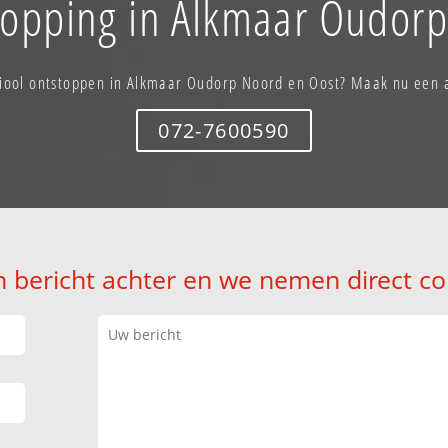
topping in Alkmaar Oudor
riool ontstoppen in Alkmaar Oudorp Noord en Oost? Maak nu een 
072-7600590
n bericht achter en we nemen direct co