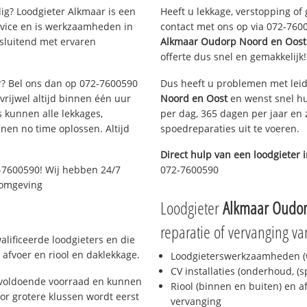
g? Loodgieter Alkmaar is een
Heeft u lekkage, verstopping of
rvice en is werkzaamheden in
contact met ons op via 072-76005
tsluitend met ervaren
Alkmaar Oudorp Noord en Oost
offerte dus snel en gemakkelijk!
ar? Bel ons dan op 072-7600590
Dus heeft u problemen met leid
 vrijwel altijd binnen één uur
Noord en Oost
en wenst snel hu
 kunnen alle lekkages,
per dag, 365 dagen per jaar en z
en no time oplossen. Altijd
spoedreparaties uit te voeren.
Direct hulp van een loodgieter 
-7600590! Wij hebben 24/7
072-7600590
n omgeving
Loodgieter
Alkmaar Oudor
reparatie of vervanging va
lificeerde loodgieters en die
afvoer en riool en daklekkage.
Loodgieterswerkzaamheden (w
CV installaties (onderhoud, (
 voldoende voorraad en kunnen
Riool (binnen en buiten) en a
or grotere klussen wordt eerst
vervanging