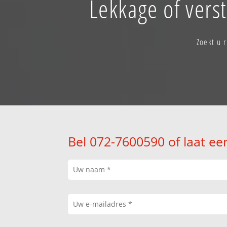
Lekkage of vers
Zoekt u 
Bel 072-7600590 of laat ee