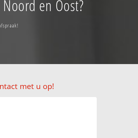
p Noord en Oost?
afspraak!
ntact met u op!