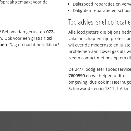
afspraak gemaakt voor de
Dak(spoed)reparaties en verv
Dakgoten reparatie en scho
Top advies, snel op locati
? Bel ons dan gerust op
072-
Alle loodgieters die bij ons be
n. Ook voor een gratis
riool
vakmanschap en zijn profession
ppen
. Dag en nacht bereikbaar!
wij over de modernste en juist
problemen aan zowel gas als wat
Neem contact met ons op om di
De 24/7 loodgieter spoedservic
7600590
en we helpen u direct. 
omgeving, dus ook in: Heerhugo
Scharwoude en in 1811 JL Alkma