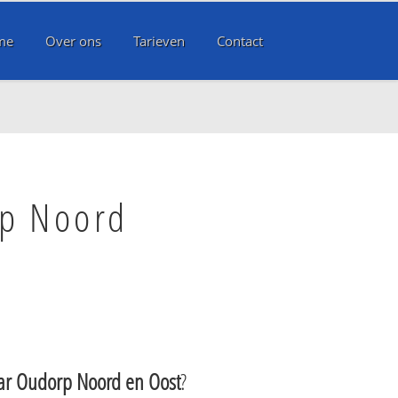
me
Over ons
Tarieven
Contact
rp Noord
ar Oudorp Noord en Oost
?