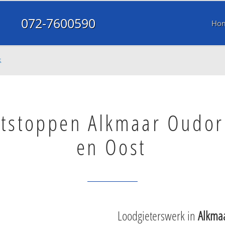
072-7600590
Ho
t
ntstoppen Alkmaar Oudo
en Oost
Loodgieterswerk in
Alkma