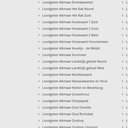
›
›
Loodgieter Alkmaar Emmakwartier
L
›
›
Loodgieter Alkmaar Het Rak Noord
L
›
›
Loodgieter Alkmaar Het Rak Zuid
L
›
›
Loodgieter Alkmaar Huiswaard 1 Zuid
L
›
›
Loodgieter Alkmaar Huiswaard 2 Oost
L
›
›
Loodgieter Alkmaar Huiswaard 2 West
L
›
›
Loodgieter Alkmaar Huiswaard Vroonermeer
L
›
›
Loodgieter Alkmaar Koedijk - de Weijdt
L
›
›
Loodgieter Alkmaar Kooimeer
L
›
›
Loodgieter Alkmaar Landelijk gebied Noord
L
›
›
Loodgieter Alkmaar Landelijk gebied West
L
›
›
Loodgieter Alkmaar Muiderwaard
L
›
›
Loodgieter Alkmaar Nassaukwartier en Hout
L
›
›
Loodgieter Alkmaar Nollen en Beverkoog
L
›
›
Loodgieter Alkmaar Oosterhout
L
›
›
Loodgieter Alkmaar Oranjepark
L
›
›
Loodgieter Alkmaar Oud Overdie
L
›
›
Loodgieter Alkmaar Oud Rochdale
L
›
›
Loodgieter Alkmaar Oudorp
L
›
›
Loodgieter Alkmaar Oudorp Centrum
L