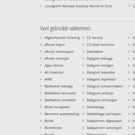
›
›
Loodgieter Alkmaar Oudorp Noord en Oost
L
Veel gebruikte vaktermen:
›
›
›
Afgescheurde riolering
CV Service
G
›
›
›
Afvoer kapot
CV-ketel monteur
G
›
›
›
Afvoer ontstoppen
Dakdekker
G
›
›
›
Afvoer verstopt
Dakgoot lekkage
G
›
›
›
Agpo ferroli
Dakgoot reinigen
G
›
›
›
All-Inservice
Dakgoot reparatie
G
›
›
›
AWB
Dakgoot repareren
G
›
›
›
Badkamer lekkage
Dakgoot schoonmaken
G
›
›
›
Badkamer renovatie
Dakgoot verstopt
H
›
›
›
Badkamer ventilatie
Dakgoot vervangen
H
›
›
›
Beste loodgieter
Daklekkage
H
›
›
›
Bevroren waterleiding
Daklekkage verhelpen
H
›
›
›
Boiler
Dakpannen afgewaaid
I
›
›
›
Borrelende
Dakpannen vervangen
I
›
›
›
Bosch
Dakreparatie
I