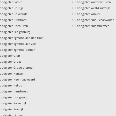
›
oodgieter Catrijp
Loodgieter Warmenhuizen
›
oodgieter De Rijp
Loodgieter West-Graftdijk
›
oodgieter De Woude
Loodgieter Winkel
›
oodgieter Dirkshorn
Loodgieter Zuid-Scharwoude
›
oodgieter Driehuizen
Loodgieter Zuidschermer
oodgieter Eenigenburg
oodgieter Egmond aan den Hoef
oodgieter Egmond aan Zee
oodgieter Egmond-binnen
oodgieter Graft
oodgieter Groet
oodgieter Grootschermer
oodgieter Hargen
oodgieter Heerhugowaard
oodgieter Heiloo
oodgieter Hensbroek
oodgieter Hoogwoud
oodgieter Kalverdijk
oodgieter Koedijk
oodgieter Limmen