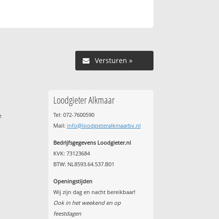
Versturen »
Loodgieter Alkmaar
Tel: 072-7600590
e
Mail:
info@loodgieteralkmaarbv.nl
Bedrijfsgegevens Loodgieter.nl
KVK: 73123684
BTW: NL8593.64.537.B01
Openingstijden
Wij zijn dag en nacht bereikbaar!
Ook in het weekend en op
feestdagen