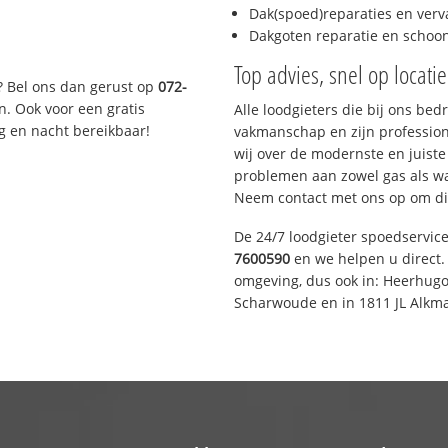
Dak(spoed)reparaties en verv
Dakgoten reparatie en scho
Top advies, snel op locati
? Bel ons dan gerust op
072-
n. Ook voor een gratis
Alle loodgieters die bij ons be
g en nacht bereikbaar!
vakmanschap en zijn profession
wij over de modernste en juist
problemen aan zowel gas als wat
Neem contact met ons op om di
De 24/7 loodgieter spoedservic
7600590
en we helpen u direct. 
omgeving, dus ook in: Heerhugo
Scharwoude en in 1811 JL Alkma