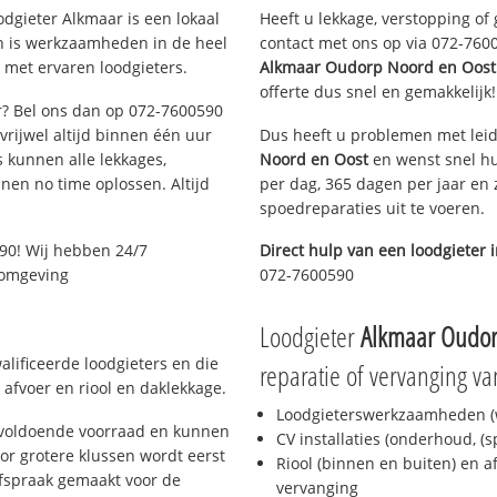
dgieter Alkmaar is een lokaal
Heeft u lekkage, verstopping of
en is werkzaamheden in de heel
contact met ons op via 072-76005
 met ervaren loodgieters.
Alkmaar Oudorp Noord en Oost
offerte dus snel en gemakkelijk!
ar? Bel ons dan op 072-7600590
 vrijwel altijd binnen één uur
Dus heeft u problemen met leid
 kunnen alle lekkages,
Noord en Oost
en wenst snel hu
en no time oplossen. Altijd
per dag, 365 dagen per jaar en z
spoedreparaties uit te voeren.
90! Wij hebben 24/7
Direct hulp van een loodgieter 
n omgeving
072-7600590
Loodgieter
Alkmaar Oudor
lificeerde loodgieters en die
reparatie of vervanging va
afvoer en riool en daklekkage.
Loodgieterswerkzaamheden (w
 voldoende voorraad en kunnen
CV installaties (onderhoud, (
or grotere klussen wordt eerst
Riool (binnen en buiten) en a
afspraak gemaakt voor de
vervanging