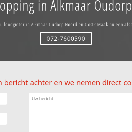
topping in Alkmaar Oudor
 u loodgieter in Alkmaar Oudorp Noord en Oost? Maak nu een afs
072-7600590
n bericht achter en we nemen direct co