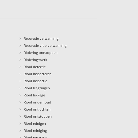
›
Reparatie verwarming
›
Reparatie vloerverwarming
›
Riolering ontstoppen
›
Rioleringswerk
›
Riool detectie
›
Riool inspecteren
›
Riool inspectie
›
Riool leegzuigen
›
Riool lekkage
›
Riool onderhoud
›
Riool ontluchten
›
Riool ontstoppen
›
Riool reinigen
›
Riool reiniging
›
Riool reparatie