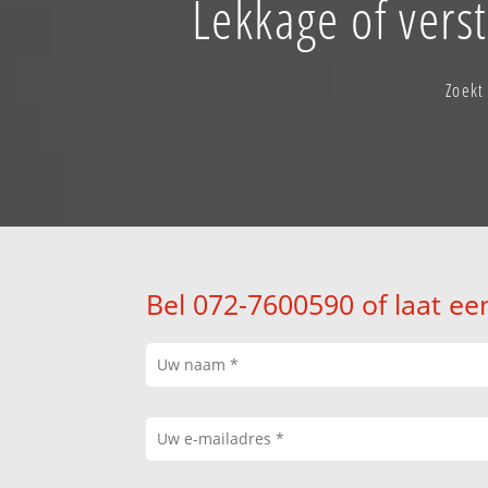
Lekkage of vers
Zoekt
Bel 072-7600590 of laat ee