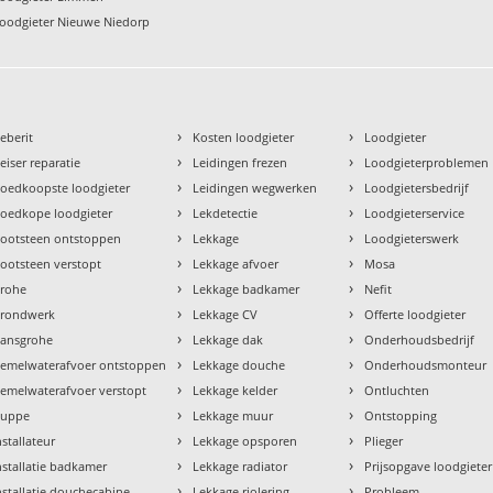
oodgieter Nieuwe Niedorp
›
›
eberit
Kosten loodgieter
Loodgieter
›
›
eiser reparatie
Leidingen frezen
Loodgieterproblemen
›
›
oedkoopste loodgieter
Leidingen wegwerken
Loodgietersbedrijf
›
›
oedkope loodgieter
Lekdetectie
Loodgieterservice
›
›
ootsteen ontstoppen
Lekkage
Loodgieterswerk
›
›
ootsteen verstopt
Lekkage afvoer
Mosa
›
›
rohe
Lekkage badkamer
Nefit
›
›
rondwerk
Lekkage CV
Offerte loodgieter
›
›
ansgrohe
Lekkage dak
Onderhoudsbedrijf
›
›
emelwaterafvoer ontstoppen
Lekkage douche
Onderhoudsmonteur
›
›
emelwaterafvoer verstopt
Lekkage kelder
Ontluchten
›
›
uppe
Lekkage muur
Ontstopping
›
›
nstallateur
Lekkage opsporen
Plieger
›
›
nstallatie badkamer
Lekkage radiator
Prijsopgave loodgieter
›
›
nstallatie douchecabine
Lekkage riolering
Probleem