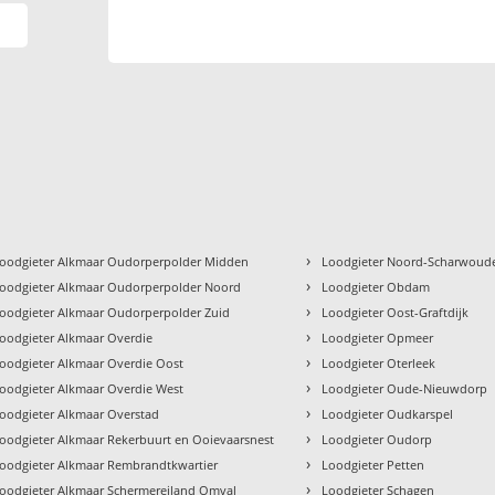
›
oodgieter Alkmaar Oudorperpolder Midden
Loodgieter Noord-Scharwoud
›
oodgieter Alkmaar Oudorperpolder Noord
Loodgieter Obdam
›
oodgieter Alkmaar Oudorperpolder Zuid
Loodgieter Oost-Graftdijk
›
oodgieter Alkmaar Overdie
Loodgieter Opmeer
›
oodgieter Alkmaar Overdie Oost
Loodgieter Oterleek
›
oodgieter Alkmaar Overdie West
Loodgieter Oude-Nieuwdorp
›
oodgieter Alkmaar Overstad
Loodgieter Oudkarspel
›
oodgieter Alkmaar Rekerbuurt en Ooievaarsnest
Loodgieter Oudorp
›
oodgieter Alkmaar Rembrandtkwartier
Loodgieter Petten
›
oodgieter Alkmaar Schermereiland Omval
Loodgieter Schagen