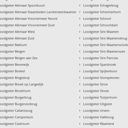
›
oodgieter Alkmaar Spoorbuurt
Loodgieter Schagerbrug
›
oodgieter Alkmaar Staatslieden Landstratenkwartier
Loodgieter Schermerhorn
›
oodgieter Alkmaar Vroonermeer Noord
Loodgieter Schoorl
›
oodgieter Alkmaar Vroonermeer Zuid
Loodgieter Schoorldam
›
oodgieter Alkmaar West
Loodgieter Sint Maarten
›
oodgieter Alkmaar Zuid
Loodgieter Sint Maartensbrug
›
oodgieter Bakkum
Loodgieter Sint Maartensvlot
›
oodgieter Bergen
Loodgieter Sint Maartenszee
›
oodgieter Bergen aan Zee
Loodgieter Sint Pancras
›
oodgieter Beverwijk
Loodgieter Spanbroek
›
oodgieter Boekel
Loodgieter Spijkerboor
›
oodgieter Bregtdorp
Loodgieter Stompetoren
›
oodgieter Broek op Langedijk
Loodgieter Stroe
›
oodgieter Broekhorn
Loodgieter Stroet
›
oodgieter Burgerbrug
Loodgieter Tuitjenhorn
›
oodgieter Burgervlotbrug
Loodgieter Uitgeest
›
oodgieter Callantsoog
Loodgieter Ursem
›
oodgieter Camperduin
Loodgieter Valkkoog
›
oodgieter Castricum
Loodgieter Waarland