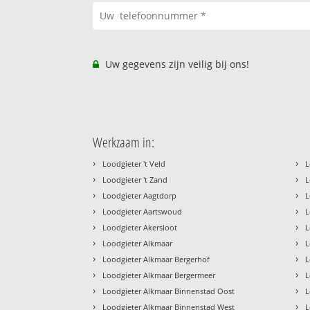
Uw gegevens zijn veilig bij ons!
Werkzaam in:
›
›
Loodgieter 't Veld
L
›
›
Loodgieter 't Zand
L
›
›
Loodgieter Aagtdorp
L
›
›
Loodgieter Aartswoud
L
›
›
Loodgieter Akersloot
L
›
›
Loodgieter Alkmaar
L
›
›
Loodgieter Alkmaar Bergerhof
L
›
›
Loodgieter Alkmaar Bergermeer
L
›
›
Loodgieter Alkmaar Binnenstad Oost
L
›
›
Loodgieter Alkmaar Binnenstad West
L