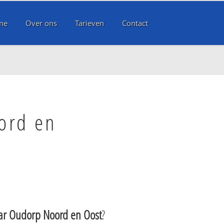
me
Over ons
Tarieven
Contact
ord en
ar Oudorp Noord en Oost
?