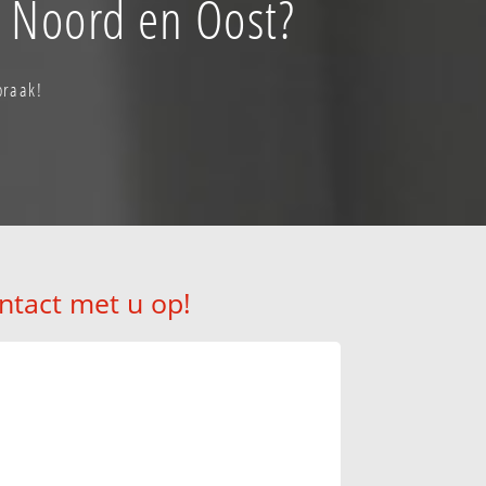
p Noord en Oost?
praak!
ntact met u op!