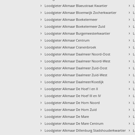
›
›
Loodgieter Alkmaar Blaeustraat Kwartier
L
›
›
Loodgieter Alkmaar Bloemwijk Zocherkwartier
L
›
›
Loodgieter Alkmaar Boekelermeer
L
›
›
Loodgieter Alkmaar Boekelermeer Zuid
L
›
›
Loodgieter Alkmaar Burgemeesterkwartier
L
›
›
Loodgieter Alkmaar Centrum
L
›
›
Loodgieter Alkmaar Cranenbroek
L
›
›
Loodgieter Alkmaar Daalmeer Noord-Oost
L
›
›
Loodgieter Alkmaar Daalmeer Noord-West
L
›
›
Loodgieter Alkmaar Daalmeer Zuid-Oost
L
›
›
Loodgieter Alkmaar Daalmeer Zuid-West
L
›
›
Loodgieter Alkmaar Daalmeer/Koedijk
L
›
›
Loodgieter Alkmaar De Hoef I en II
L
›
›
Loodgieter Alkmaar De Hoef III en IV
L
›
›
Loodgieter Alkmaar De Horn Noord
L
›
›
Loodgieter Alkmaar De Horn Zuid
L
›
›
Loodgieter Alkmaar De Mare
L
›
›
Loodgieter Alkmaar De Mare Centrum
L
›
›
Loodgieter Alkmaar Dillenburg Stadshouderkwartier
L