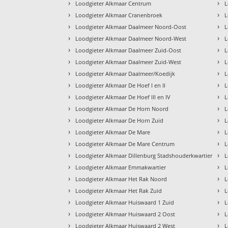
›
›
Loodgieter Alkmaar Centrum
L
›
›
Loodgieter Alkmaar Cranenbroek
L
›
›
Loodgieter Alkmaar Daalmeer Noord-Oost
L
›
›
Loodgieter Alkmaar Daalmeer Noord-West
L
›
›
Loodgieter Alkmaar Daalmeer Zuid-Oost
L
›
›
Loodgieter Alkmaar Daalmeer Zuid-West
L
›
›
Loodgieter Alkmaar Daalmeer/Koedijk
L
›
›
Loodgieter Alkmaar De Hoef I en II
L
›
›
Loodgieter Alkmaar De Hoef III en IV
L
›
›
Loodgieter Alkmaar De Horn Noord
L
›
›
Loodgieter Alkmaar De Horn Zuid
L
›
›
Loodgieter Alkmaar De Mare
L
›
›
Loodgieter Alkmaar De Mare Centrum
L
›
›
Loodgieter Alkmaar Dillenburg Stadshouderkwartier
L
›
›
Loodgieter Alkmaar Emmakwartier
L
›
›
Loodgieter Alkmaar Het Rak Noord
L
›
›
Loodgieter Alkmaar Het Rak Zuid
L
›
›
Loodgieter Alkmaar Huiswaard 1 Zuid
L
›
›
Loodgieter Alkmaar Huiswaard 2 Oost
L
›
›
Loodgieter Alkmaar Huiswaard 2 West
L