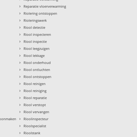
›
Reparatie vloerverwarming
›
Riolering ontstoppen
›
Rioleringswerk
›
Riool detectie
›
Riool inspecteren
›
Riool inspectie
›
Riool leegzuigen
›
Riool lekkage
›
Riool onderhoud
›
Riool ontluchten
›
Riool ontstoppen
›
Riool reinigen
›
Riool reiniging
›
Riool reparatie
›
Riool verstopt
›
Riool vervangen
›
hoonmaken
Rioolinspecteur
›
Rioolspecialist
›
Rioolstank