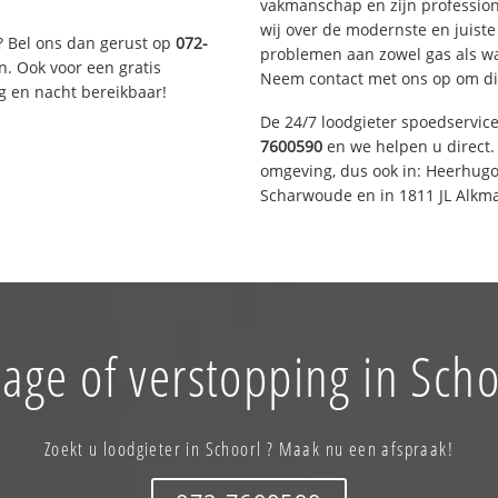
vakmanschap en zijn profession
wij over de modernste en juist
? Bel ons dan gerust op
072-
problemen aan zowel gas als wat
n. Ook voor een gratis
Neem contact met ons op om di
g en nacht bereikbaar!
De 24/7 loodgieter spoedservic
7600590
en we helpen u direct. 
omgeving, dus ook in: Heerhugo
Scharwoude en in 1811 JL Alkma
age of verstopping in Scho
Zoekt u loodgieter in Schoorl ? Maak nu een afspraak!