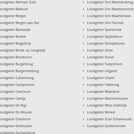
›
oodgieter Alkmaar Zuid
Loodgieter Sint Maartensbrug
›
oodgieter Bakkum
Loodgieter Sint Maartensvlot
›
oodgieter Bergen
Loodgieter Sint Maartenszee
›
oodgieter Bergen aan Zee
Loodgieter Sint Pancras
›
oodgieter Beverwijk
Loodgieter Spanbroek
›
oodgieter Boekel
Loodgieter Spijkerboor
›
oodgieter Bregtdorp
Loodgieter Stompetoren
›
oodgieter Broek op Langedijk
Loodgieter Stroe
›
oodgieter Broekhorn
Loodgieter Stroet
›
oodgieter Burgerbrug
Loodgieter Tuitjenhorn
›
oodgieter Burgervlotbrug
Loodgieter Uitgeest
›
oodgieter Callantsoog
Loodgieter Ursem
›
oodgieter Camperduin
Loodgieter Valkkoog
›
oodgieter Castricum
Loodgieter Waarland
›
oodgieter Catrijp
Loodgieter Warmenhuizen
›
oodgieter De Rijp
Loodgieter West-Graftdijk
›
oodgieter De Woude
Loodgieter Winkel
›
oodgieter Dirkshorn
Loodgieter Zuid-Scharwoude
›
oodgieter Driehuizen
Loodgieter Zuidschermer
oodgieter Eenigenburg