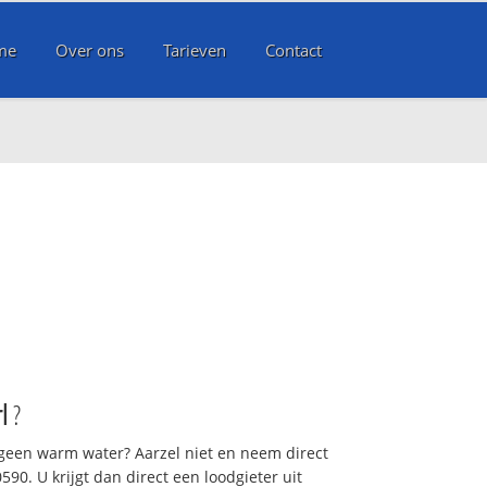
me
Over ons
Tarieven
Contact
rl
?
 geen warm water? Aarzel niet en neem direct
90. U krijgt dan direct een loodgieter uit