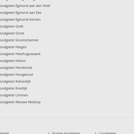
oodgieter Egmond aan den Hoef
oodgieter Egmond aan Zee
oodgieter Egmond-binnen
oodgieter Graft
oodgieter Groet
oodgieter Grootschermer
oodgieter Hargen
oodgieter Heerhugowaard
oodgieter Heiloo
oodgieter Hensbroek
oodgieter Hoogwoud
oodgieter Kalverdijk
oodgieter Koedijk
oodgieter Limmen
oodgieter Nieuwe Niedorp
›
›
eberit
Kosten loodgieter
Loodgieter