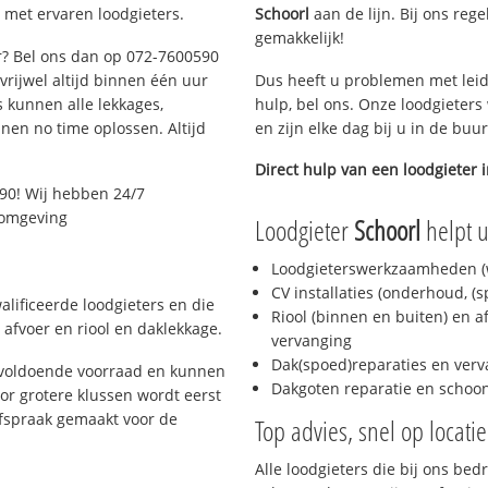
 met ervaren loodgieters.
Schoorl
aan de lijn. Bij ons reg
gemakkelijk!
ar? Bel ons dan op 072-7600590
 vrijwel altijd binnen één uur
Dus heeft u problemen met leid
 kunnen alle lekkages,
hulp, bel ons. Onze loodgieters
en no time oplossen. Altijd
en zijn elke dag bij u in de buu
Direct hulp van een loodgieter 
90! Wij hebben 24/7
n omgeving
Loodgieter
Schoorl
helpt 
Loodgieterswerkzaamheden (w
CV installaties (onderhoud, (
lificeerde loodgieters en die
Riool (binnen en buiten) en a
afvoer en riool en daklekkage.
vervanging
Dak(spoed)reparaties en verv
 voldoende voorraad en kunnen
Dakgoten reparatie en scho
or grotere klussen wordt eerst
afspraak gemaakt voor de
Top advies, snel op locati
Alle loodgieters die bij ons be