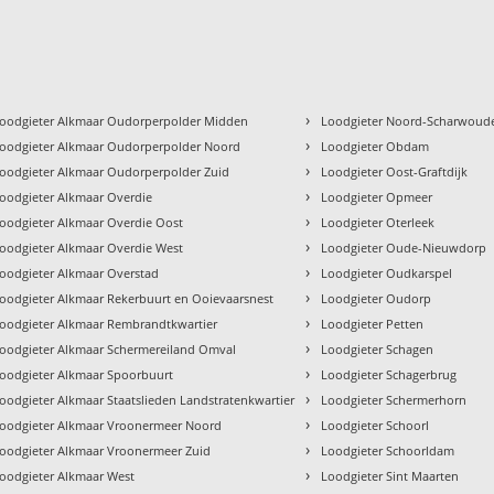
›
oodgieter Alkmaar Oudorperpolder Midden
Loodgieter Noord-Scharwoud
›
oodgieter Alkmaar Oudorperpolder Noord
Loodgieter Obdam
›
oodgieter Alkmaar Oudorperpolder Zuid
Loodgieter Oost-Graftdijk
›
oodgieter Alkmaar Overdie
Loodgieter Opmeer
›
oodgieter Alkmaar Overdie Oost
Loodgieter Oterleek
›
oodgieter Alkmaar Overdie West
Loodgieter Oude-Nieuwdorp
›
oodgieter Alkmaar Overstad
Loodgieter Oudkarspel
›
oodgieter Alkmaar Rekerbuurt en Ooievaarsnest
Loodgieter Oudorp
›
oodgieter Alkmaar Rembrandtkwartier
Loodgieter Petten
›
oodgieter Alkmaar Schermereiland Omval
Loodgieter Schagen
›
oodgieter Alkmaar Spoorbuurt
Loodgieter Schagerbrug
›
oodgieter Alkmaar Staatslieden Landstratenkwartier
Loodgieter Schermerhorn
›
oodgieter Alkmaar Vroonermeer Noord
Loodgieter Schoorl
›
oodgieter Alkmaar Vroonermeer Zuid
Loodgieter Schoorldam
›
oodgieter Alkmaar West
Loodgieter Sint Maarten