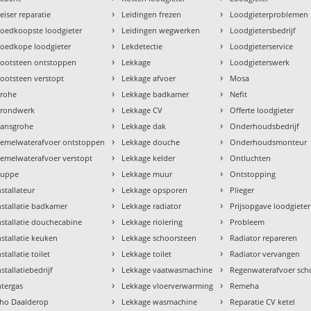
›
›
eiser reparatie
Leidingen frezen
Loodgieterproblemen
›
›
oedkoopste loodgieter
Leidingen wegwerken
Loodgietersbedrijf
›
›
oedkope loodgieter
Lekdetectie
Loodgieterservice
›
›
ootsteen ontstoppen
Lekkage
Loodgieterswerk
›
›
ootsteen verstopt
Lekkage afvoer
Mosa
›
›
rohe
Lekkage badkamer
Nefit
›
›
rondwerk
Lekkage CV
Offerte loodgieter
›
›
ansgrohe
Lekkage dak
Onderhoudsbedrijf
›
›
emelwaterafvoer ontstoppen
Lekkage douche
Onderhoudsmonteur
›
›
emelwaterafvoer verstopt
Lekkage kelder
Ontluchten
›
›
uppe
Lekkage muur
Ontstopping
›
›
nstallateur
Lekkage opsporen
Plieger
›
›
nstallatie badkamer
Lekkage radiator
Prijsopgave loodgieter
›
›
nstallatie douchecabine
Lekkage riolering
Probleem
›
›
nstallatie keuken
Lekkage schoorsteen
Radiator repareren
›
›
nstallatie toilet
Lekkage toilet
Radiator vervangen
›
›
nstallatiebedrijf
Lekkage vaatwasmachine
Regenwaterafvoer sc
›
›
ntergas
Lekkage vloerverwarming
Remeha
›
›
tho Daalderop
Lekkage wasmachine
Reparatie CV ketel