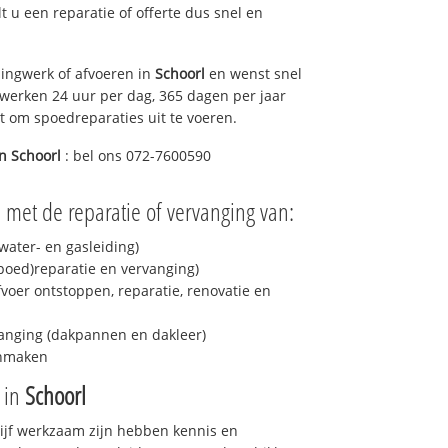
elt u een reparatie of offerte dus snel en
ingwerk of afvoeren in
Schoorl
en wenst snel
 werken 24 uur per dag, 365 dagen per jaar
rt om spoedreparaties uit te voeren.
in
Schoorl
: bel ons 072-7600590
u met de reparatie of vervanging van:
ater- en gasleiding)
spoed)reparatie en vervanging)
fvoer ontstoppen, reparatie, renovatie en
anging (dakpannen en dakleer)
onmaken
e in
Schoorl
drijf werkzaam zijn hebben kennis en