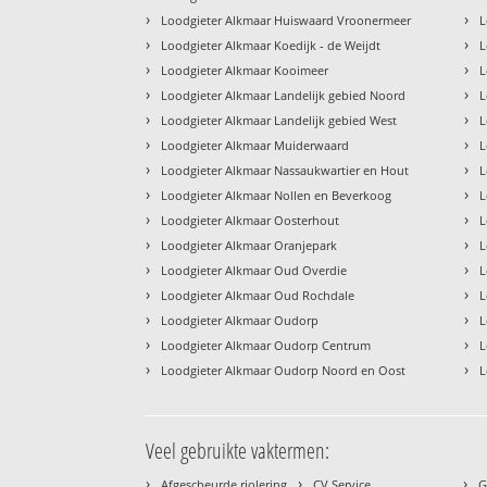
›
›
Loodgieter Alkmaar Huiswaard Vroonermeer
L
›
›
Loodgieter Alkmaar Koedijk - de Weijdt
L
›
›
Loodgieter Alkmaar Kooimeer
L
›
›
Loodgieter Alkmaar Landelijk gebied Noord
L
›
›
Loodgieter Alkmaar Landelijk gebied West
L
›
›
Loodgieter Alkmaar Muiderwaard
L
›
›
Loodgieter Alkmaar Nassaukwartier en Hout
L
›
›
Loodgieter Alkmaar Nollen en Beverkoog
L
›
›
Loodgieter Alkmaar Oosterhout
L
›
›
Loodgieter Alkmaar Oranjepark
L
›
›
Loodgieter Alkmaar Oud Overdie
L
›
›
Loodgieter Alkmaar Oud Rochdale
L
›
›
Loodgieter Alkmaar Oudorp
L
›
›
Loodgieter Alkmaar Oudorp Centrum
L
›
›
Loodgieter Alkmaar Oudorp Noord en Oost
L
Veel gebruikte vaktermen:
›
›
›
Afgescheurde riolering
CV Service
G