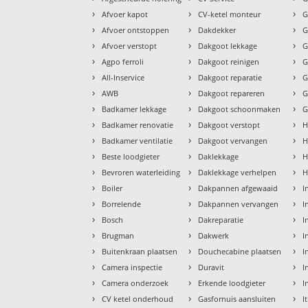
›
›
›
Afvoer kapot
CV-ketel monteur
G
›
›
›
Afvoer ontstoppen
Dakdekker
G
›
›
›
Afvoer verstopt
Dakgoot lekkage
G
›
›
›
Agpo ferroli
Dakgoot reinigen
G
›
›
›
All-Inservice
Dakgoot reparatie
G
›
›
›
AWB
Dakgoot repareren
G
›
›
›
Badkamer lekkage
Dakgoot schoonmaken
G
›
›
›
Badkamer renovatie
Dakgoot verstopt
H
›
›
›
Badkamer ventilatie
Dakgoot vervangen
H
›
›
›
Beste loodgieter
Daklekkage
H
›
›
›
Bevroren waterleiding
Daklekkage verhelpen
H
›
›
›
Boiler
Dakpannen afgewaaid
I
›
›
›
Borrelende
Dakpannen vervangen
I
›
›
›
Bosch
Dakreparatie
I
›
›
›
Brugman
Dakwerk
I
›
›
›
Buitenkraan plaatsen
Douchecabine plaatsen
I
›
›
›
Camera inspectie
Duravit
I
›
›
›
Camera onderzoek
Erkende loodgieter
I
›
›
›
CV ketel onderhoud
Gasfornuis aansluiten
I