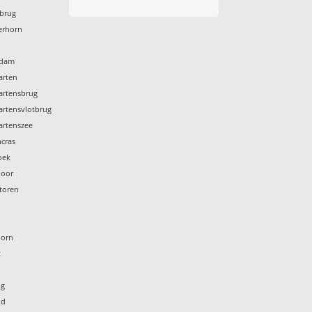
rbrug
merhorn
ldam
arten
aartensbrug
aartensvlotbrug
aartenszee
ncras
oek
boor
etoren
horn
t
og
nd