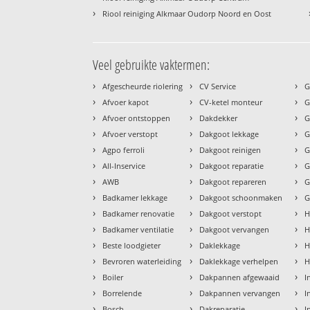
›
Riool reiniging Alkmaar Oudorp Noord en Oost
Veel gebruikte vaktermen:
›
›
›
Afgescheurde riolering
CV Service
G
›
›
›
Afvoer kapot
CV-ketel monteur
G
›
›
›
Afvoer ontstoppen
Dakdekker
G
›
›
›
Afvoer verstopt
Dakgoot lekkage
G
›
›
›
Agpo ferroli
Dakgoot reinigen
G
›
›
›
All-Inservice
Dakgoot reparatie
G
›
›
›
AWB
Dakgoot repareren
G
›
›
›
Badkamer lekkage
Dakgoot schoonmaken
G
›
›
›
Badkamer renovatie
Dakgoot verstopt
H
›
›
›
Badkamer ventilatie
Dakgoot vervangen
H
›
›
›
Beste loodgieter
Daklekkage
H
›
›
›
Bevroren waterleiding
Daklekkage verhelpen
H
›
›
›
Boiler
Dakpannen afgewaaid
I
›
›
›
Borrelende
Dakpannen vervangen
I
›
›
›
Bosch
Dakreparatie
I