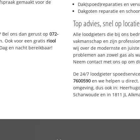
afspraak gemaakt voor de
Dak(spoed)reparaties en verv
Dakgoten reparatie en scho
Top advies, snel op locati
? Bel ons dan gerust op
072-
Alle loodgieters die bij ons be
n. Ook voor een gratis
riool
vakmanschap en zijn profession
 Dag en nacht bereikbaar!
wij over de modernste en juist
problemen aan zowel gas als wat
Neem contact met ons op om di
De 24/7 loodgieter spoedservic
7600590
en we helpen u direct. 
omgeving, dus ook in: Heerhugo
Scharwoude en in 1811 JL Alkma