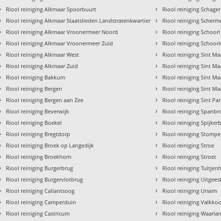
›
›
Riool reiniging Alkmaar Spoorbuurt
Riool reiniging Schage
›
›
Riool reiniging Alkmaar Staatslieden Landstratenkwartier
Riool reiniging Scher
›
›
Riool reiniging Alkmaar Vroonermeer Noord
Riool reiniging Schoorl
›
›
Riool reiniging Alkmaar Vroonermeer Zuid
Riool reiniging Schoor
›
›
Riool reiniging Alkmaar West
Riool reiniging Sint Ma
›
›
Riool reiniging Alkmaar Zuid
Riool reiniging Sint M
›
›
Riool reiniging Bakkum
Riool reiniging Sint M
›
›
Riool reiniging Bergen
Riool reiniging Sint M
›
›
Riool reiniging Bergen aan Zee
Riool reiniging Sint Pa
›
›
Riool reiniging Beverwijk
Riool reiniging Spanbr
›
›
Riool reiniging Boekel
Riool reiniging Spijker
›
›
Riool reiniging Bregtdorp
Riool reiniging Stomp
›
›
Riool reiniging Broek op Langedijk
Riool reiniging Stroe
›
›
Riool reiniging Broekhorn
Riool reiniging Stroet
›
›
Riool reiniging Burgerbrug
Riool reiniging Tuitjen
›
›
Riool reiniging Burgervlotbrug
Riool reiniging Uitgees
›
›
Riool reiniging Callantsoog
Riool reiniging Ursem
›
›
Riool reiniging Camperduin
Riool reiniging Valkko
›
›
Riool reiniging Castricum
Riool reiniging Waarla