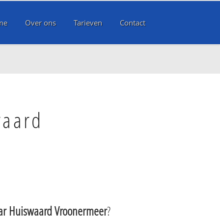
me
Over ons
Tarieven
Contact
waard
ar Huiswaard Vroonermeer
?