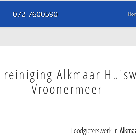
072-7600590
Ho
r
l reiniging Alkmaar Huis
Vroonermeer
Loodgieterswerk in
Alkma