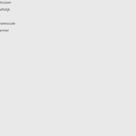
nhuizen
aftdijk
Scharwoude
hermer