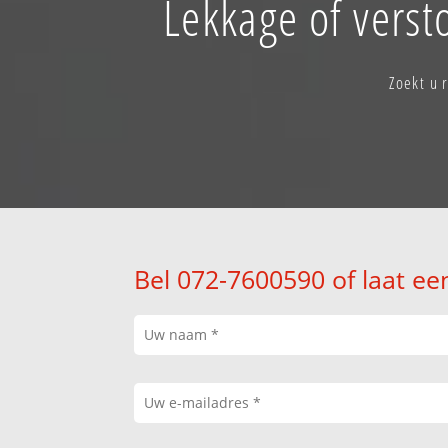
Lekkage of vers
Zoekt u 
Bel 072-7600590 of laat ee