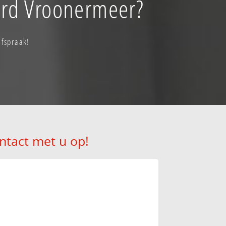
ard Vroonermeer?
afspraak!
ntact met u op!