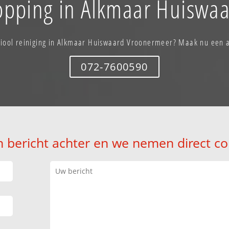
topping in Alkmaar Huiswa
riool reiniging in Alkmaar Huiswaard Vroonermeer? Maak nu een 
072-7600590
n bericht achter en we nemen direct co