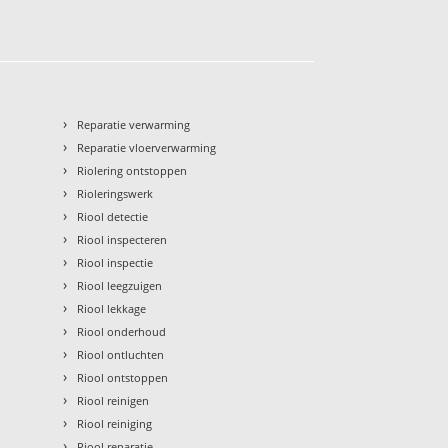
›
Reparatie verwarming
›
Reparatie vloerverwarming
›
Riolering ontstoppen
›
Rioleringswerk
›
Riool detectie
›
Riool inspecteren
›
Riool inspectie
›
Riool leegzuigen
›
Riool lekkage
›
Riool onderhoud
›
Riool ontluchten
›
Riool ontstoppen
›
Riool reinigen
›
Riool reiniging
›
Riool reparatie