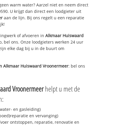
 geen warm water? Aarzel niet en neem direct
90. U krijgt dan direct een loodgieter uit
er
aan de lijn. Bij ons regelt u een reparatie
jk!
ingwerk of afvoeren in
Alkmaar Huiswaard
, bel ons. Onze loodgieters werken 24 uur
ijn elke dag bij u in de buurt om
in
Alkmaar Huiswaard Vroonermeer
: bel ons
aard Vroonermeer
helpt u met de
n:
ater- en gasleiding)
spoed)reparatie en vervanging)
fvoer ontstoppen, reparatie, renovatie en