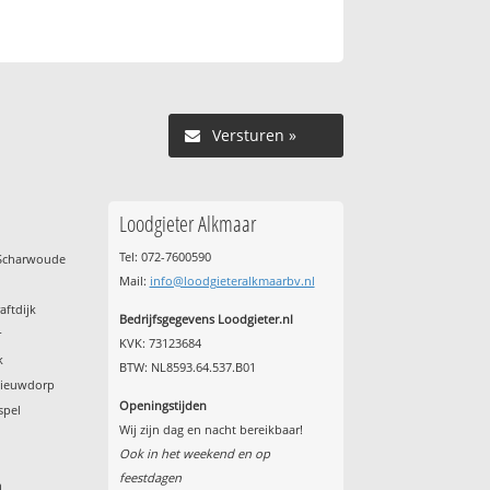
Versturen »
Loodgieter Alkmaar
Tel: 072-7600590
-Scharwoude
Mail:
info@loodgieteralkmaarbv.nl
aftdijk
Bedrijfsgegevens Loodgieter.nl
r
KVK: 73123684
k
BTW: NL8593.64.537.B01
Nieuwdorp
Openingstijden
spel
Wij zijn dag en nacht bereikbaar!
p
Ook in het weekend en op
feestdagen
n