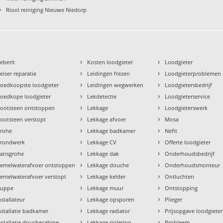
›
Riool reiniging Nieuwe Niedorp
›
›
eberit
Kosten loodgieter
Loodgieter
›
›
eiser reparatie
Leidingen frezen
Loodgieterproblemen
›
›
oedkoopste loodgieter
Leidingen wegwerken
Loodgietersbedrijf
›
›
oedkope loodgieter
Lekdetectie
Loodgieterservice
›
›
ootsteen ontstoppen
Lekkage
Loodgieterswerk
›
›
ootsteen verstopt
Lekkage afvoer
Mosa
›
›
rohe
Lekkage badkamer
Nefit
›
›
rondwerk
Lekkage CV
Offerte loodgieter
›
›
ansgrohe
Lekkage dak
Onderhoudsbedrijf
›
›
emelwaterafvoer ontstoppen
Lekkage douche
Onderhoudsmonteur
›
›
emelwaterafvoer verstopt
Lekkage kelder
Ontluchten
›
›
uppe
Lekkage muur
Ontstopping
›
›
nstallateur
Lekkage opsporen
Plieger
›
›
nstallatie badkamer
Lekkage radiator
Prijsopgave loodgieter
›
›
nstallatie douchecabine
Lekkage riolering
Probleem