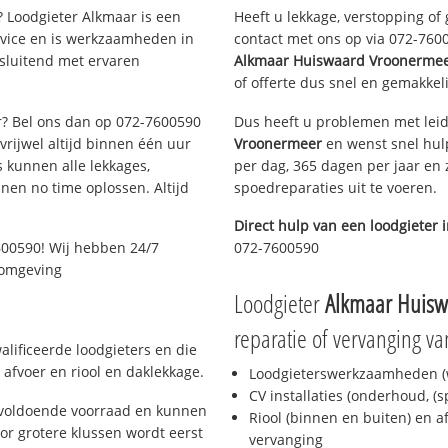
 Loodgieter Alkmaar is een
Heeft u lekkage, verstopping of
rvice en is werkzaamheden in
contact met ons op via 072-76005
tsluitend met ervaren
Alkmaar Huiswaard Vroonerme
of offerte dus snel en gemakkeli
ar? Bel ons dan op 072-7600590
Dus heeft u problemen met leid
 vrijwel altijd binnen één uur
Vroonermeer
en wenst snel hulp
 kunnen alle lekkages,
per dag, 365 dagen per jaar en z
en no time oplossen. Altijd
spoedreparaties uit te voeren.
Direct hulp van een loodgieter 
600590! Wij hebben 24/7
072-7600590
n omgeving
Loodgieter
Alkmaar Huisw
reparatie of vervanging va
lificeerde loodgieters en die
afvoer en riool en daklekkage.
Loodgieterswerkzaamheden (w
CV installaties (onderhoud, (
 voldoende voorraad en kunnen
Riool (binnen en buiten) en a
or grotere klussen wordt eerst
vervanging