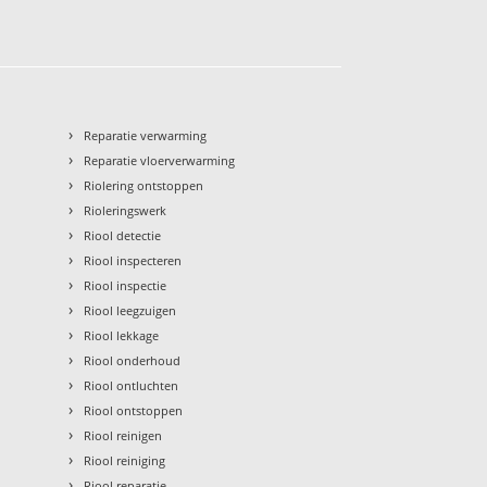
›
Reparatie verwarming
›
Reparatie vloerverwarming
›
Riolering ontstoppen
›
Rioleringswerk
›
Riool detectie
›
Riool inspecteren
›
Riool inspectie
›
Riool leegzuigen
›
Riool lekkage
›
Riool onderhoud
›
Riool ontluchten
›
Riool ontstoppen
›
Riool reinigen
›
Riool reiniging
›
Riool reparatie