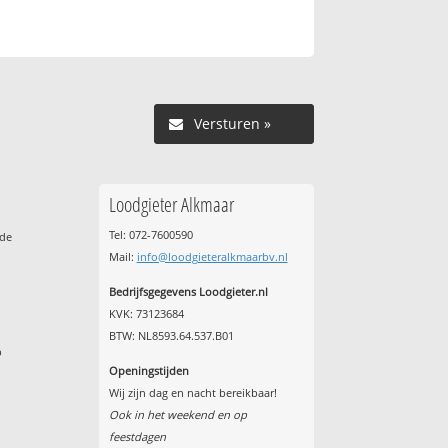
Versturen »
Loodgieter Alkmaar
Tel: 072-7600590
ude
Mail:
info@loodgieteralkmaarbv.nl
Bedrijfsgegevens Loodgieter.nl
KVK: 73123684
BTW: NL8593.64.537.B01
p
Openingstijden
Wij zijn dag en nacht bereikbaar!
Ook in het weekend en op
feestdagen