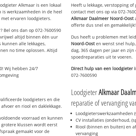
dgieter Alkmaar is een lokaal
Heeft u lekkage, verstopping of
en is werkzaamheden in de heel
contact met ons op via 072-76005
 met ervaren loodgieters.
Alkmaar Daalmeer Noord-Oost
a
offerte dus snel en gemakkelijk!
ar? Bel ons dan op 072-7600590
 vrijwel altijd binnen één uur
Dus heeft u problemen met leid
 kunnen alle lekkages,
Noord-Oost
en wenst snel hulp,
en no time oplossen. Altijd
dag, 365 dagen per jaar en zijn 
spoedreparaties uit te voeren.
0! Wij hebben 24/7
Direct hulp van een loodgieter 
n omgeving
072-7600590
Loodgieter
Alkmaar Daalm
lificeerde loodgieters en die
reparatie of vervanging va
afvoer en riool en daklekkage.
Loodgieterswerkzaamheden (w
 voldoende voorraad en kunnen
CV installaties (onderhoud, (
 grotere klussen wordt eerst
Riool (binnen en buiten) en a
afspraak gemaakt voor de
vervanging