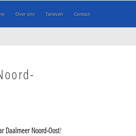
me
Over ons
Tarieven
Contact
Noord-
ar Daalmeer Noord-Oost
?