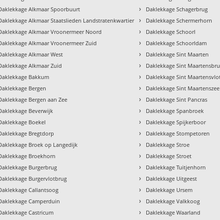
›
Daklekkage Alkmaar Spoorbuurt
Daklekkage Schagerbrug
›
Daklekkage Alkmaar Staatslieden Landstratenkwartier
Daklekkage Schermerhorn
›
Daklekkage Alkmaar Vroonermeer Noord
Daklekkage Schoorl
›
Daklekkage Alkmaar Vroonermeer Zuid
Daklekkage Schoorldam
›
Daklekkage Alkmaar West
Daklekkage Sint Maarten
›
Daklekkage Alkmaar Zuid
Daklekkage Sint Maartensbr
›
Daklekkage Bakkum
Daklekkage Sint Maartensvlo
›
Daklekkage Bergen
Daklekkage Sint Maartenszee
›
Daklekkage Bergen aan Zee
Daklekkage Sint Pancras
›
Daklekkage Beverwijk
Daklekkage Spanbroek
›
Daklekkage Boekel
Daklekkage Spijkerboor
›
Daklekkage Bregtdorp
Daklekkage Stompetoren
›
Daklekkage Broek op Langedijk
Daklekkage Stroe
›
Daklekkage Broekhorn
Daklekkage Stroet
›
Daklekkage Burgerbrug
Daklekkage Tuitjenhorn
›
Daklekkage Burgervlotbrug
Daklekkage Uitgeest
›
Daklekkage Callantsoog
Daklekkage Ursem
›
Daklekkage Camperduin
Daklekkage Valkkoog
›
Daklekkage Castricum
Daklekkage Waarland