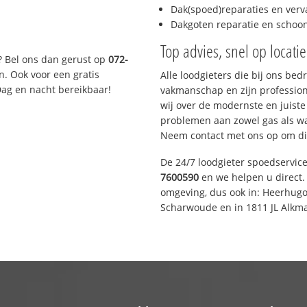
Dak(spoed)reparaties en verv
Dakgoten reparatie en scho
Top advies, snel op locati
? Bel ons dan gerust op
072-
n. Ook voor een gratis
Alle loodgieters die bij ons be
Dag en nacht bereikbaar!
vakmanschap en zijn profession
wij over de modernste en juist
problemen aan zowel gas als wat
Neem contact met ons op om di
De 24/7 loodgieter spoedservic
7600590
en we helpen u direct. 
omgeving, dus ook in: Heerhugo
Scharwoude en in 1811 JL Alkma