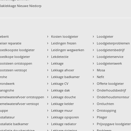
Daklekkage Nieuwe Niedorp
›
›
eberit
Kosten loodgieter
Loodgieter
›
›
eiser reparatie
Leidingen frezen
Loodgieterproblemen
›
›
oedkoopste loodgieter
Leidingen wegwerken
Loodgietersbedrijf
›
›
oedkope loodgieter
Lekdetectie
Loodgieterservice
›
›
ootsteen ontstoppen
Lekkage
Loodgieterswerk
›
›
ootsteen verstopt
Lekkage afvoer
Mosa
›
›
rohe
Lekkage badkamer
Nefit
›
›
rondwerk
Lekkage CV
Offerte loodgieter
›
›
ansgrohe
Lekkage dak
Onderhoudsbedrijf
›
›
emelwaterafvoer ontstoppen
Lekkage douche
Onderhoudsmonteur
›
›
emelwaterafvoer verstopt
Lekkage kelder
Ontluchten
›
›
uppe
Lekkage muur
Ontstopping
›
›
nstallateur
Lekkage opsporen
Plieger
›
›
nstallatie badkamer
Lekkage radiator
Prijsopgave loodgieter
›
›
nstallatie douchecabine
Lekkage riolering
Probleem