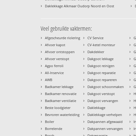
›
›
Daklekkage Alkmaar Oudorp Noord en Oost
Veel gebruikte vaktermen:
›
›
›
Afgescheurde riolering
CV Service
G
›
›
›
Afvoer kapot
CV-ketel monteur
G
›
›
›
Afvoer ontstoppen
Dakdekker
G
›
›
›
Afvoer verstopt
Dakgoot lekkage
G
›
›
›
Agpo ferroli
Dakgoot reinigen
G
›
›
›
All-Inservice
Dakgoot reparatie
G
›
›
›
AWB
Dakgoot repareren
G
›
›
›
Badkamer lekkage
Dakgoot schoonmaken
G
›
›
›
Badkamer renovatie
Dakgoot verstopt
H
›
›
›
Badkamer ventilatie
Dakgoot vervangen
H
›
›
›
Beste loodgieter
Daklekkage
H
›
›
›
Bevroren waterleiding
Daklekkage verhelpen
H
›
›
›
Boiler
Dakpannen afgewaaid
I
›
›
›
Borrelende
Dakpannen vervangen
I
›
›
›
Bosch
Dakreparatie
I