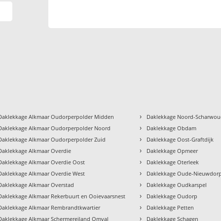
›
Daklekkage Alkmaar Oudorperpolder Midden
Daklekkage Noord-Scharwo
›
Daklekkage Alkmaar Oudorperpolder Noord
Daklekkage Obdam
›
Daklekkage Alkmaar Oudorperpolder Zuid
Daklekkage Oost-Graftdijk
›
Daklekkage Alkmaar Overdie
Daklekkage Opmeer
›
Daklekkage Alkmaar Overdie Oost
Daklekkage Oterleek
›
Daklekkage Alkmaar Overdie West
Daklekkage Oude-Nieuwdor
›
Daklekkage Alkmaar Overstad
Daklekkage Oudkarspel
›
Daklekkage Alkmaar Rekerbuurt en Ooievaarsnest
Daklekkage Oudorp
›
Daklekkage Alkmaar Rembrandtkwartier
Daklekkage Petten
›
Daklekkage Alkmaar Schermereiland Omval
Daklekkage Schagen