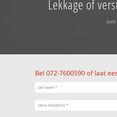
Lekkage of ver
Zoekt
Bel 072-7600590 of laat ee