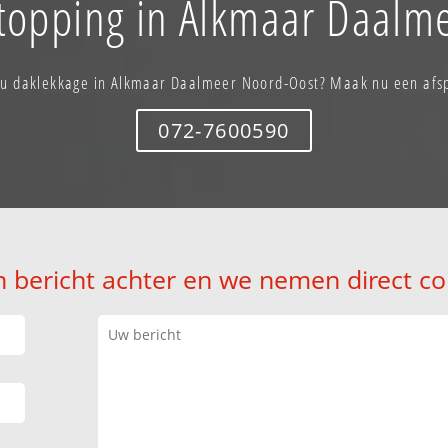
stopping in Alkmaar Daalm
 u daklekkage in Alkmaar Daalmeer Noord-Oost? Maak nu een afs
072-7600590
n bericht achter en we nemen direct co