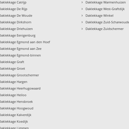
›
Daklekkage Catrijp
Daklekkage Warmenhuizen
›
Daklekkage De Rijp
Daklekkage West-Graftdijk
›
Daklekkage De Woude
Daklekkage Winkel
›
Daklekkage Dirkshorn
Daklekkage Zuid-Scharwoud
›
Daklekkage Driehuizen
Daklekkage Zuidschermer
Daklekkage Eenigenburg
Daklekkage Egmond aan den Hoef
Daklekkage Egmond aan Zee
Daklekkage Egmond-binnen
Daklekkage Graft
Daklekkage Groet
Daklekkage Grootschermer
Daklekkage Hargen
Daklekkage Heerhugowaard
Daklekkage Heiloo
Daklekkage Hensbroek
Daklekkage Hoogwoud
Daklekkage Kalverdijk
Daklekkage Koedijk
Daklekkage Limmen