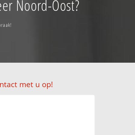
eer Noord-Oost?
praak!
ntact met u op!