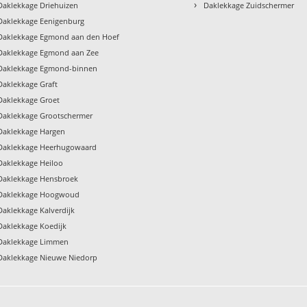
›
Daklekkage Driehuizen
Daklekkage Zuidschermer
Daklekkage Eenigenburg
Daklekkage Egmond aan den Hoef
Daklekkage Egmond aan Zee
Daklekkage Egmond-binnen
Daklekkage Graft
Daklekkage Groet
Daklekkage Grootschermer
Daklekkage Hargen
Daklekkage Heerhugowaard
Daklekkage Heiloo
Daklekkage Hensbroek
Daklekkage Hoogwoud
Daklekkage Kalverdijk
Daklekkage Koedijk
Daklekkage Limmen
Daklekkage Nieuwe Niedorp