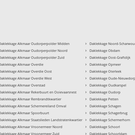
›
Daklekkage Alkmaar Oudorperpolder Midden
Daklekkage Noord-Scharwo
›
Daklekkage Alkmaar Oudorperpolder Noord
Daklekkage Obdam
›
Daklekkage Alkmaar Oudorperpolder Zuid
Daklekkage Oost-Graftdijk
›
Daklekkage Alkmaar Overdie
Daklekkage Opmeer
›
Daklekkage Alkmaar Overdie Oost
Daklekkage Oterleek
›
Daklekkage Alkmaar Overdie West
Daklekkage Oude-Nieuwdor
›
Daklekkage Alkmaar Overstad
Daklekkage Oudkarspel
›
Daklekkage Alkmaar Rekerbuurt en Ooievaarsnest
Daklekkage Oudorp
›
Daklekkage Alkmaar Rembrandtkwartier
Daklekkage Petten
›
Daklekkage Alkmaar Schermereiland Omval
Daklekkage Schagen
›
Daklekkage Alkmaar Spoorbuurt
Daklekkage Schagerbrug
›
Daklekkage Alkmaar Staatslieden Landstratenkwartier
Daklekkage Schermerhorn
›
Daklekkage Alkmaar Vroonermeer Noord
Daklekkage Schoorl
›
Daklekkage Alkmaar Vroonermeer Zuid
Daklekkage Schoorldam