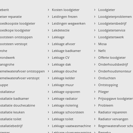
›
›
eberit
Kosten loodgieter
Loodgieter
›
›
eiser reparatie
Leidingen frezen
Loodgieterproblemen
›
›
oedkoopste loodgieter
Leidingen wegwerken
Loodgietersbedrijf
›
›
oedkope loodgieter
Lekdetectie
Loodgieterservice
›
›
ootsteen ontstoppen
Lekkage
Loodgieterswerk
›
›
ootsteen verstopt
Lekkage afvoer
Mosa
›
›
rohe
Lekkage badkamer
Nefit
›
›
rondwerk
Lekkage CV
Offerte loodgieter
›
›
ansgrohe
Lekkage dak
Onderhoudsbedrijf
›
›
emelwaterafvoer ontstoppen
Lekkage douche
Onderhoudsmonteur
›
›
emelwaterafvoer verstopt
Lekkage kelder
Ontluchten
›
›
uppe
Lekkage muur
Ontstopping
›
›
nstallateur
Lekkage opsporen
Plieger
›
›
nstallatie badkamer
Lekkage radiator
Prijsopgave loodgieter
›
›
nstallatie douchecabine
Lekkage riolering
Probleem
›
›
nstallatie keuken
Lekkage schoorsteen
Radiator repareren
›
›
nstallatie toilet
Lekkage toilet
Radiator vervangen
›
›
nstallatiebedrijf
Lekkage vaatwasmachine
Regenwaterafvoer sc
›
›
ntergas
Lekkage vloerverwarming
Remeha