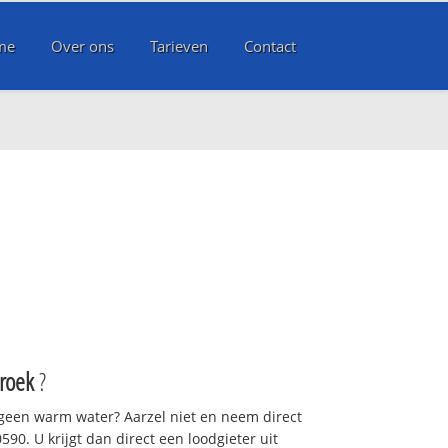
me
Over ons
Tarieven
Contact
roek
?
 geen warm water? Aarzel niet en neem direct
90. U krijgt dan direct een loodgieter uit