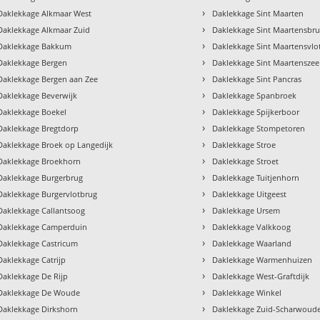
›
Daklekkage Alkmaar West
Daklekkage Sint Maarten
›
Daklekkage Alkmaar Zuid
Daklekkage Sint Maartensbr
›
Daklekkage Bakkum
Daklekkage Sint Maartensvlo
›
Daklekkage Bergen
Daklekkage Sint Maartenszee
›
Daklekkage Bergen aan Zee
Daklekkage Sint Pancras
›
Daklekkage Beverwijk
Daklekkage Spanbroek
›
Daklekkage Boekel
Daklekkage Spijkerboor
›
Daklekkage Bregtdorp
Daklekkage Stompetoren
›
Daklekkage Broek op Langedijk
Daklekkage Stroe
›
Daklekkage Broekhorn
Daklekkage Stroet
›
Daklekkage Burgerbrug
Daklekkage Tuitjenhorn
›
Daklekkage Burgervlotbrug
Daklekkage Uitgeest
›
Daklekkage Callantsoog
Daklekkage Ursem
›
Daklekkage Camperduin
Daklekkage Valkkoog
›
Daklekkage Castricum
Daklekkage Waarland
›
Daklekkage Catrijp
Daklekkage Warmenhuizen
›
Daklekkage De Rijp
Daklekkage West-Graftdijk
›
Daklekkage De Woude
Daklekkage Winkel
›
Daklekkage Dirkshorn
Daklekkage Zuid-Scharwoud