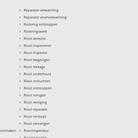
›
Reparatie verwarming
›
Reparatie vloerverwarming
›
Riolering ontstoppen
›
Rioleringswerk
›
Riool detectie
›
Riool inspecteren
›
Riool inspectie
›
Riool leegzuigen
›
Riool lekkage
›
Riool onderhoud
›
Riool ontluchten
›
Riool ontstoppen
›
Riool reinigen
›
Riool reiniging
›
Riool reparatie
›
Riool verstopt
›
Riool vervangen
›
hoonmaken
Rioolinspecteur
›
Rioolspecialist