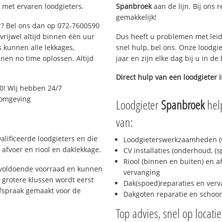
 met ervaren loodgieters.
Spanbroek
aan de lijn. Bij ons 
gemakkelijk!
ar? Bel ons dan op 072-7600590
 vrijwel altijd binnen één uur
Dus heeft u problemen met leid
 kunnen alle lekkages,
snel hulp, bel ons. Onze loodgi
en no time oplossen. Altijd
jaar en zijn elke dag bij u in d
Direct hulp van een loodgieter 
0! Wij hebben 24/7
n omgeving
Loodgieter
Spanbroek
hel
van:
lificeerde loodgieters en die
Loodgieterswerkzaamheden (w
afvoer en riool en daklekkage.
CV installaties (onderhoud, (
Riool (binnen en buiten) en a
 voldoende voorraad en kunnen
vervanging
 grotere klussen wordt eerst
Dak(spoed)reparaties en verv
afspraak gemaakt voor de
Dakgoten reparatie en scho
Top advies, snel op locati