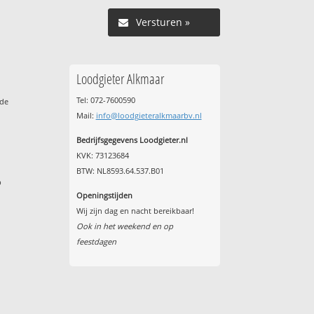
Versturen »
Loodgieter Alkmaar
Tel: 072-7600590
ude
Mail:
info@loodgieteralkmaarbv.nl
Bedrijfsgegevens Loodgieter.nl
KVK: 73123684
BTW: NL8593.64.537.B01
p
Openingstijden
Wij zijn dag en nacht bereikbaar!
Ook in het weekend en op
feestdagen