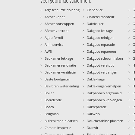
Veel gebruikte vaktermen:
›
›
›
Afgescheurde riolering
CV Service
G
›
›
›
Afvoer kapot
CV-ketel monteur
G
›
›
›
Afvoer ontstoppen
Dakdekker
G
›
›
›
Afvoer verstopt
Dakgoot lekkage
G
›
›
›
Agpo ferroli
Dakgoot reinigen
G
›
›
›
All-Inservice
Dakgoot reparatie
G
›
›
›
AWB
Dakgoot repareren
G
›
›
›
Badkamer lekkage
Dakgoot schoonmaken
G
›
›
›
Badkamer renovatie
Dakgoot verstopt
H
›
›
›
Badkamer ventilatie
Dakgoot vervangen
H
›
›
›
Beste loodgieter
Daklekkage
H
›
›
›
Bevroren waterleiding
Daklekkage verhelpen
H
›
›
›
Boiler
Dakpannen afgewaaid
I
›
›
›
Borrelende
Dakpannen vervangen
I
›
›
›
Bosch
Dakreparatie
I
›
›
›
Brugman
Dakwerk
I
›
›
›
Buitenkraan plaatsen
Douchecabine plaatsen
I
›
›
›
Camera inspectie
Duravit
I
›
›
›
Camera onderzoek
Erkende loodgieter
I