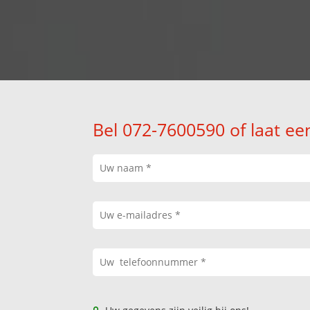
Bel 072-7600590 of laat ee