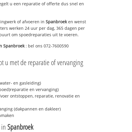
regelt u een reparatie of offerte dus snel en
ingwerk of afvoeren in
Spanbroek
en wenst
eters werken 24 uur per dag, 365 dagen per
e buurt om spoedreparaties uit te voeren.
in
Spanbroek
: bel ons 072-7600590
pt u met de reparatie of vervanging
ater- en gasleiding)
spoed)reparatie en vervanging)
fvoer ontstoppen, reparatie, renovatie en
anging (dakpannen en dakleer)
onmaken
e in
Spanbroek