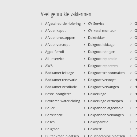
Veel gebruikte vaktermen:
›
›
›
Afgescheurde riolering
CV Service
G
›
›
›
Afvoer kapot
CV-ketel monteur
G
›
›
›
Afvoer ontstoppen
Dakdekker
G
›
›
›
Afvoer verstopt
Dakgoot lekkage
G
›
›
›
Agpo ferroli
Dakgoot reinigen
G
›
›
›
All-Inservice
Dakgoot reparatie
G
›
›
›
AWB
Dakgoot repareren
G
›
›
›
Badkamer lekkage
Dakgoot schoonmaken
G
›
›
›
Badkamer renovatie
Dakgoot verstopt
H
›
›
›
Badkamer ventilatie
Dakgoot vervangen
H
›
›
›
Beste loodgieter
Daklekkage
H
›
›
›
Bevroren waterleiding
Daklekkage verhelpen
H
›
›
›
Boiler
Dakpannen afgewaaid
I
›
›
›
Borrelende
Dakpannen vervangen
I
›
›
›
Bosch
Dakreparatie
I
›
›
›
Brugman
Dakwerk
I
›
›
›
Buitenkraan plaatsen
Douchecabine plaatsen
I