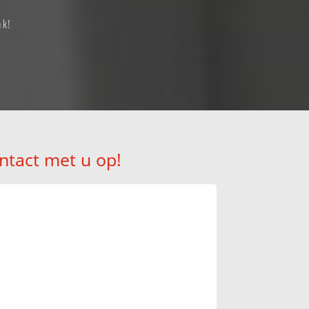
ak!
ntact met u op!