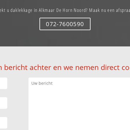
ekt u daklekkage in Alkmaar De Horn Noord? Maak nu een afspra
072-7600590
n bericht achter en we nemen direct co