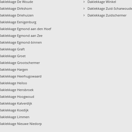
›
Daklekkage De Woude
Daklekkage Winkel
›
Daklekkage Dirkshorn
Daklekkage Zuid-Scharwoud
›
Daklekkage Driehuizen
Daklekkage Zuidschermer
Daklekkage Eenigenburg
Daklekkage Egmond aan den Hoef
Daklekkage Egmond aan Zee
Daklekkage Egmond-binnen
Daklekkage Graft
Daklekkage Groet
Daklekkage Grootschermer
Daklekkage Hargen
Daklekkage Heerhugowaard
Daklekkage Heiloo
Daklekkage Hensbroek
Daklekkage Hoogwoud
Daklekkage Kalverdijk
Daklekkage Koedijk
Daklekkage Limmen
Daklekkage Nieuwe Niedorp