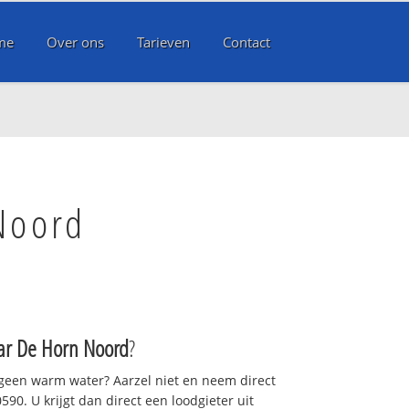
me
Over ons
Tarieven
Contact
Noord
ar De Horn Noord
?
 geen warm water? Aarzel niet en neem direct
90. U krijgt dan direct een loodgieter uit