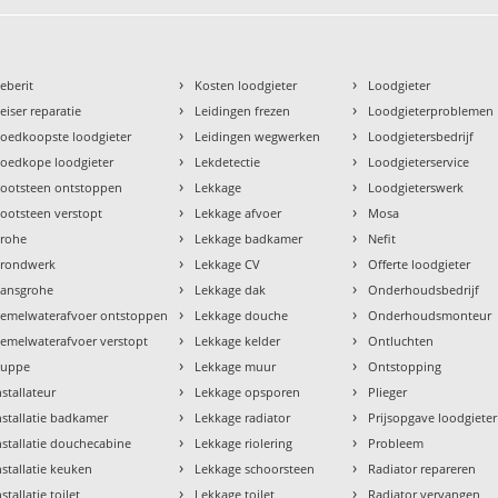
›
›
eberit
Kosten loodgieter
Loodgieter
›
›
eiser reparatie
Leidingen frezen
Loodgieterproblemen
›
›
oedkoopste loodgieter
Leidingen wegwerken
Loodgietersbedrijf
›
›
oedkope loodgieter
Lekdetectie
Loodgieterservice
›
›
ootsteen ontstoppen
Lekkage
Loodgieterswerk
›
›
ootsteen verstopt
Lekkage afvoer
Mosa
›
›
rohe
Lekkage badkamer
Nefit
›
›
rondwerk
Lekkage CV
Offerte loodgieter
›
›
ansgrohe
Lekkage dak
Onderhoudsbedrijf
›
›
emelwaterafvoer ontstoppen
Lekkage douche
Onderhoudsmonteur
›
›
emelwaterafvoer verstopt
Lekkage kelder
Ontluchten
›
›
uppe
Lekkage muur
Ontstopping
›
›
nstallateur
Lekkage opsporen
Plieger
›
›
nstallatie badkamer
Lekkage radiator
Prijsopgave loodgieter
›
›
nstallatie douchecabine
Lekkage riolering
Probleem
›
›
nstallatie keuken
Lekkage schoorsteen
Radiator repareren
›
›
nstallatie toilet
Lekkage toilet
Radiator vervangen