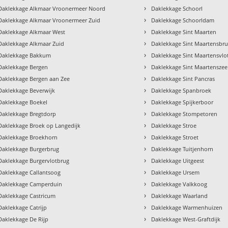
›
Daklekkage Alkmaar Vroonermeer Noord
Daklekkage Schoorl
›
Daklekkage Alkmaar Vroonermeer Zuid
Daklekkage Schoorldam
›
Daklekkage Alkmaar West
Daklekkage Sint Maarten
›
Daklekkage Alkmaar Zuid
Daklekkage Sint Maartensbr
›
Daklekkage Bakkum
Daklekkage Sint Maartensvlo
›
Daklekkage Bergen
Daklekkage Sint Maartenszee
›
Daklekkage Bergen aan Zee
Daklekkage Sint Pancras
›
Daklekkage Beverwijk
Daklekkage Spanbroek
›
Daklekkage Boekel
Daklekkage Spijkerboor
›
Daklekkage Bregtdorp
Daklekkage Stompetoren
›
Daklekkage Broek op Langedijk
Daklekkage Stroe
›
Daklekkage Broekhorn
Daklekkage Stroet
›
Daklekkage Burgerbrug
Daklekkage Tuitjenhorn
›
Daklekkage Burgervlotbrug
Daklekkage Uitgeest
›
Daklekkage Callantsoog
Daklekkage Ursem
›
Daklekkage Camperduin
Daklekkage Valkkoog
›
Daklekkage Castricum
Daklekkage Waarland
›
Daklekkage Catrijp
Daklekkage Warmenhuizen
›
Daklekkage De Rijp
Daklekkage West-Graftdijk