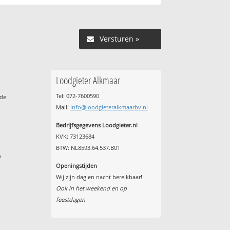
Versturen »
Loodgieter Alkmaar
Tel: 072-7600590
ude
Mail:
info@loodgieteralkmaarbv.nl
Bedrijfsgegevens Loodgieter.nl
KVK: 73123684
BTW: NL8593.64.537.B01
p
Openingstijden
Wij zijn dag en nacht bereikbaar!
Ook in het weekend en op
feestdagen