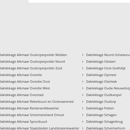
›
Daklekkage Alkmaar Oudorperpolder Midden
Daklekkage Noord-Scharwo
›
Daklekkage Alkmaar Oudorperpolder Noord
Daklekkage Obdam
›
Daklekkage Alkmaar Oudorperpolder Zuid
Daklekkage Oost-Graftdijk
›
Daklekkage Alkmaar Overdie
Daklekkage Opmeer
›
Daklekkage Alkmaar Overdie Oost
Daklekkage Oterleek
›
Daklekkage Alkmaar Overdie West
Daklekkage Oude-Nieuwdor
›
Daklekkage Alkmaar Overstad
Daklekkage Oudkarspel
›
Daklekkage Alkmaar Rekerbuurt en Ooievaarsnest
Daklekkage Oudorp
›
Daklekkage Alkmaar Rembrandtkwartier
Daklekkage Petten
›
Daklekkage Alkmaar Schermereiland Omval
Daklekkage Schagen
›
Daklekkage Alkmaar Spoorbuurt
Daklekkage Schagerbrug
›
Daklekkage Alkmaar Staatslieden Landstratenkwartier
Daklekkage Schermerhorn