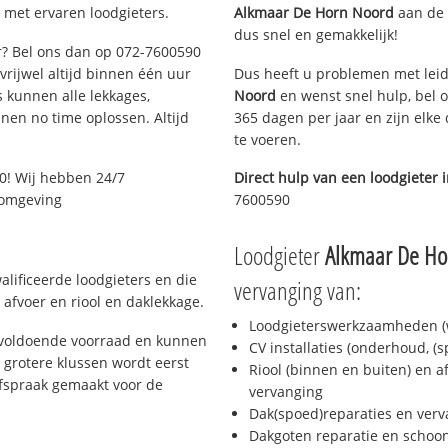
 met ervaren loodgieters.
Alkmaar De Horn Noord
aan de l
dus snel en gemakkelijk!
ar? Bel ons dan op 072-7600590
 vrijwel altijd binnen één uur
Dus heeft u problemen met leid
 kunnen alle lekkages,
Noord
en wenst snel hulp, bel 
en no time oplossen. Altijd
365 dagen per jaar en zijn elke
te voeren.
0! Wij hebben 24/7
Direct hulp van een loodgieter 
n omgeving
7600590
Loodgieter
Alkmaar De Ho
lificeerde loodgieters en die
vervanging van:
afvoer en riool en daklekkage.
Loodgieterswerkzaamheden (w
 voldoende voorraad en kunnen
CV installaties (onderhoud, (
 grotere klussen wordt eerst
Riool (binnen en buiten) en a
afspraak gemaakt voor de
vervanging
Dak(spoed)reparaties en verv
Dakgoten reparatie en scho