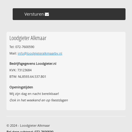
Versturen »
Loodgieter Alkmaar
Tel: 072-7600590
Mail:
info@loodgieteralkmaarbv.nl
Bedrijfsgegevens Loodgieter.nl
KVK: 73123684
BTW: NL8593.64.537.B01
Openingstijden
Wij zijn dag en nacht bereikbaar!
Ook in het weekend en op feestdagen
© 2024 - Loodgieter Alkmaar
Bel deze ochtend
:
072-7600590