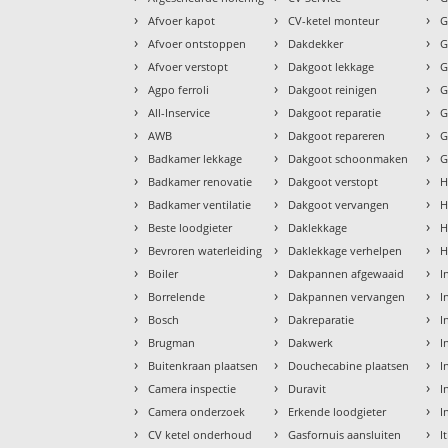
›
›
›
Afvoer kapot
CV-ketel monteur
G
›
›
›
Afvoer ontstoppen
Dakdekker
G
›
›
›
Afvoer verstopt
Dakgoot lekkage
G
›
›
›
Agpo ferroli
Dakgoot reinigen
G
›
›
›
All-Inservice
Dakgoot reparatie
G
›
›
›
AWB
Dakgoot repareren
G
›
›
›
Badkamer lekkage
Dakgoot schoonmaken
G
›
›
›
Badkamer renovatie
Dakgoot verstopt
H
›
›
›
Badkamer ventilatie
Dakgoot vervangen
H
›
›
›
Beste loodgieter
Daklekkage
H
›
›
›
Bevroren waterleiding
Daklekkage verhelpen
H
›
›
›
Boiler
Dakpannen afgewaaid
I
›
›
›
Borrelende
Dakpannen vervangen
I
›
›
›
Bosch
Dakreparatie
I
›
›
›
Brugman
Dakwerk
I
›
›
›
Buitenkraan plaatsen
Douchecabine plaatsen
I
›
›
›
Camera inspectie
Duravit
I
›
›
›
Camera onderzoek
Erkende loodgieter
I
›
›
›
CV ketel onderhoud
Gasfornuis aansluiten
I