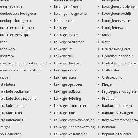
›
›
eiser reparatie
Leidingen frezen
Loodgieterproblemen
›
›
oedkoopste loodgieter
Leidingen wegwerken
Loodgietersbedrijf
›
›
oedkope loodgieter
Lekdetectie
Loodgieterservice
›
›
ootsteen ontstoppen
Lekkage
Loodgieterswerk
›
›
ootsteen verstopt
Lekkage afvoer
Mosa
›
›
rohe
Lekkage badkamer
Nefit
›
›
rondwerk
Lekkage CV
Offerte loodgieter
›
›
ansgrohe
Lekkage dak
Onderhoudsbedrijf
›
›
emelwaterafvoer ontstoppen
Lekkage douche
Onderhoudsmonteur
›
›
emelwaterafvoer verstopt
Lekkage kelder
Ontluchten
›
›
uppe
Lekkage muur
Ontstopping
›
›
nstallateur
Lekkage opsporen
Plieger
›
›
nstallatie badkamer
Lekkage radiator
Prijsopgave loodgieter
›
›
nstallatie douchecabine
Lekkage riolering
Probleem
›
›
nstallatie keuken
Lekkage schoorsteen
Radiator repareren
›
›
nstallatie toilet
Lekkage toilet
Radiator vervangen
›
›
nstallatiebedrijf
Lekkage vaatwasmachine
Regenwaterafvoer sc
›
›
ntergas
Lekkage vloerverwarming
Remeha
›
›
tho Daalderop
Lekkage wasmachine
Reparatie CV ketel