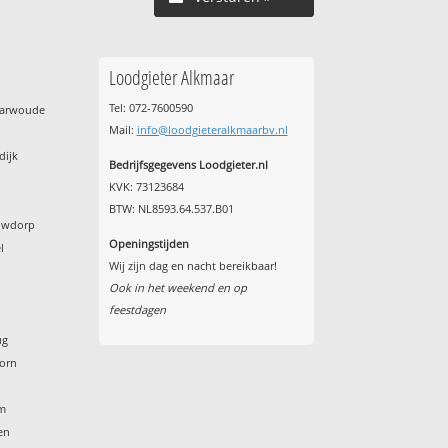
Loodgieter Alkmaar
Tel: 072-7600590
harwoude
Mail:
info@loodgieteralkmaarbv.nl
dijk
Bedrijfsgegevens Loodgieter.nl
KVK: 73123684
BTW: NL8593.64.537.B01
euwdorp
Openingstijden
l
Wij zijn dag en nacht bereikbaar!
Ook in het weekend en op
feestdagen
ug
horn
am
en