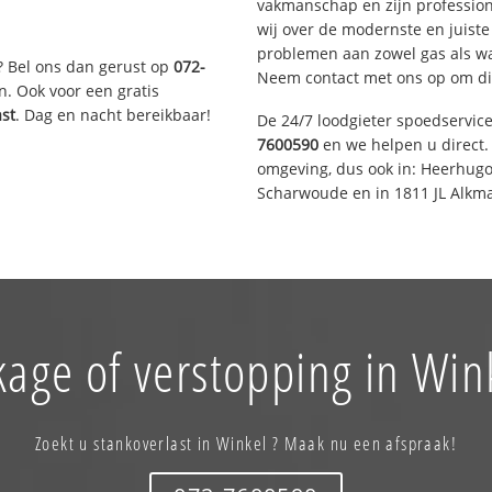
vakmanschap en zijn profession
wij over de modernste en juist
problemen aan zowel gas als wat
? Bel ons dan gerust op
072-
Neem contact met ons op om di
n. Ook voor een gratis
ast
. Dag en nacht bereikbaar!
De 24/7 loodgieter spoedservic
7600590
en we helpen u direct. 
omgeving, dus ook in: Heerhugo
Scharwoude en in 1811 JL Alkma
kage of verstopping in Wink
Zoekt u stankoverlast in Winkel ? Maak nu een afspraak!