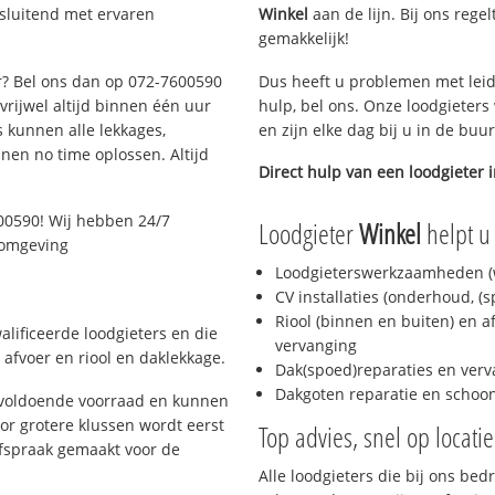
tsluitend met ervaren
Winkel
aan de lijn. Bij ons rege
gemakkelijk!
ar? Bel ons dan op 072-7600590
Dus heeft u problemen met leid
 vrijwel altijd binnen één uur
hulp, bel ons. Onze loodgieters
 kunnen alle lekkages,
en zijn elke dag bij u in de buu
en no time oplossen. Altijd
Direct hulp van een loodgieter 
00590! Wij hebben 24/7
Loodgieter
Winkel
helpt u
n omgeving
Loodgieterswerkzaamheden (w
CV installaties (onderhoud, (
Riool (binnen en buiten) en a
lificeerde loodgieters en die
vervanging
afvoer en riool en daklekkage.
Dak(spoed)reparaties en verv
Dakgoten reparatie en scho
 voldoende voorraad en kunnen
or grotere klussen wordt eerst
Top advies, snel op locati
afspraak gemaakt voor de
Alle loodgieters die bij ons be