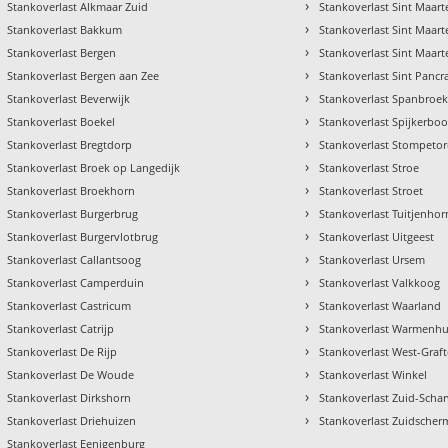
›
Stankoverlast Alkmaar Zuid
Stankoverlast Sint Maar
›
Stankoverlast Bakkum
Stankoverlast Sint Maar
›
Stankoverlast Bergen
Stankoverlast Sint Maar
›
Stankoverlast Bergen aan Zee
Stankoverlast Sint Pancr
›
Stankoverlast Beverwijk
Stankoverlast Spanbroe
›
Stankoverlast Boekel
Stankoverlast Spijkerboo
›
Stankoverlast Bregtdorp
Stankoverlast Stompeto
›
Stankoverlast Broek op Langedijk
Stankoverlast Stroe
›
Stankoverlast Broekhorn
Stankoverlast Stroet
›
Stankoverlast Burgerbrug
Stankoverlast Tuitjenhor
›
Stankoverlast Burgervlotbrug
Stankoverlast Uitgeest
›
Stankoverlast Callantsoog
Stankoverlast Ursem
›
Stankoverlast Camperduin
Stankoverlast Valkkoog
›
Stankoverlast Castricum
Stankoverlast Waarland
›
Stankoverlast Catrijp
Stankoverlast Warmenhu
›
Stankoverlast De Rijp
Stankoverlast West-Graft
›
Stankoverlast De Woude
Stankoverlast Winkel
›
Stankoverlast Dirkshorn
Stankoverlast Zuid-Sch
›
Stankoverlast Driehuizen
Stankoverlast Zuidscher
Stankoverlast Eenigenburg