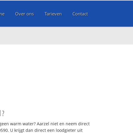
me
Over ons
Tarieven
Contact
l
?
 geen warm water? Aarzel niet en neem direct
90. U krijgt dan direct een loodgieter uit