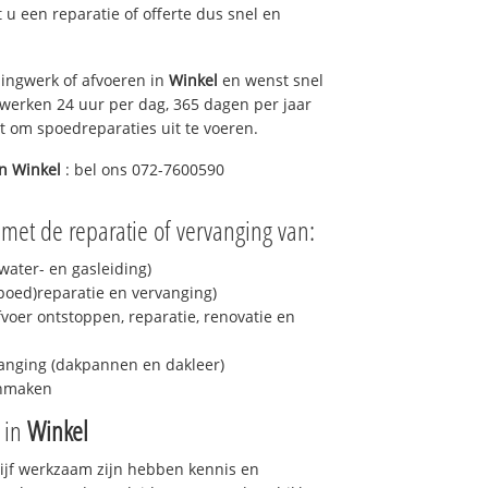
lt u een reparatie of offerte dus snel en
ingwerk of afvoeren in
Winkel
en wenst snel
 werken 24 uur per dag, 365 dagen per jaar
rt om spoedreparaties uit te voeren.
in
Winkel
: bel ons 072-7600590
 met de reparatie of vervanging van:
ater- en gasleiding)
spoed)reparatie en vervanging)
fvoer ontstoppen, reparatie, renovatie en
anging (dakpannen en dakleer)
onmaken
e in
Winkel
drijf werkzaam zijn hebben kennis en