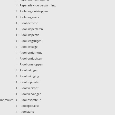
›
Reparatie vloerverwarming
›
Riolering ontstoppen
›
Rioleringswerk
›
Riool detectie
›
Riool inspecteren
›
Riool inspectie
›
Riool leegzuigen
›
Riool lekkage
›
Riool onderhoud
›
Riool ontluchten
›
Riool ontstoppen
›
Riool reinigen
›
Riool reiniging
›
Riool reparatie
›
Riool verstopt
›
Riool vervangen
›
hoonmaken
Rioolinspecteur
›
Rioolspecialist
›
Rioolstank