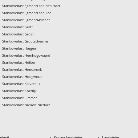
Stankoverlast Egmond aan den Hoef
Stankoverlast Egmond aan Zee
Stankoverlast Egmond-binnen
Stankoverlast Graft
Stankoverlast Groet
Stankoverlast Grootschermer
Stankoverlast Hargen
Stankoverlast Heerhugowaard
Stankoverlast Heiloo
Stankoverlast Hensbroek
Stankoverlast Hoogwoud
Stankoverlast Kalverdijk
Stankoverlast Koedijk
Stankoverlast Limmen
Stankoverlast Nieuwe Niedorp
›
›
eberit
Kosten loodgieter
Loodgieter