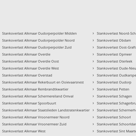
›
Stankoverlast Alkmaar Oudorperpolder Midden
Stankoverlast Noord-Sc
›
Stankoverlast Alkmaar Oudorperpolder Noord
Stankoverlast Obdam
›
Stankoverlast Alkmaar Oudorperpolder Zuid
Stankoverlast Oost-Graft
›
Stankoverlast Alkmaar Overdie
Stankoverlast Opmeer
›
Stankoverlast Alkmaar Overdie Oost
Stankoverlast Oterleek
›
Stankoverlast Alkmaar Overdie West
Stankoverlast Oude-Ni
›
Stankoverlast Alkmaar Overstad
Stankoverlast Oudkarspe
›
Stankoverlast Alkmaar Rekerbuurt en Ooievaarsnest
Stankoverlast Oudorp
›
Stankoverlast Alkmaar Rembrandtkwartier
Stankoverlast Petten
›
Stankoverlast Alkmaar Schermereiland Omval
Stankoverlast Schagen
›
Stankoverlast Alkmaar Spoorbuurt
Stankoverlast Schagerbr
›
Stankoverlast Alkmaar Staatslieden Landstratenkwartier
Stankoverlast Schermer
›
Stankoverlast Alkmaar Vroonermeer Noord
Stankoverlast Schoorl
›
Stankoverlast Alkmaar Vroonermeer Zuid
Stankoverlast Schoorld
›
Stankoverlast Alkmaar West
Stankoverlast Sint Maart