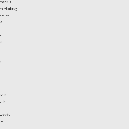
tensbrug
tensvlotbrug
tenszee
as
k
r
ren
n
izen
dijk
arwoude
mer