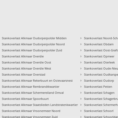
›
Stankoverlast Alkmaar Oudorperpolder Midden
Stankoverlast Noord-Sc
›
Stankoverlast Alkmaar Oudorperpolder Noord
Stankoverlast Obdam
›
Stankoverlast Alkmaar Oudorperpolder Zuid
Stankoverlast Oost-Graft
›
Stankoverlast Alkmaar Overdie
Stankoverlast Opmeer
›
Stankoverlast Alkmaar Overdie Oost
Stankoverlast Oterleek
›
Stankoverlast Alkmaar Overdie West
Stankoverlast Oude-Ni
›
Stankoverlast Alkmaar Overstad
Stankoverlast Oudkarspe
›
Stankoverlast Alkmaar Rekerbuurt en Ooievaarsnest
Stankoverlast Oudorp
›
Stankoverlast Alkmaar Rembrandtkwartier
Stankoverlast Petten
›
Stankoverlast Alkmaar Schermereiland Omval
Stankoverlast Schagen
›
Stankoverlast Alkmaar Spoorbuurt
Stankoverlast Schagerbr
›
Stankoverlast Alkmaar Staatslieden Landstratenkwartier
Stankoverlast Schermer
›
Stankoverlast Alkmaar Vroonermeer Noord
Stankoverlast Schoorl
›
Stankoverlast Alkmaar Vroonermeer Zuid
Stankoverlast Schoorld