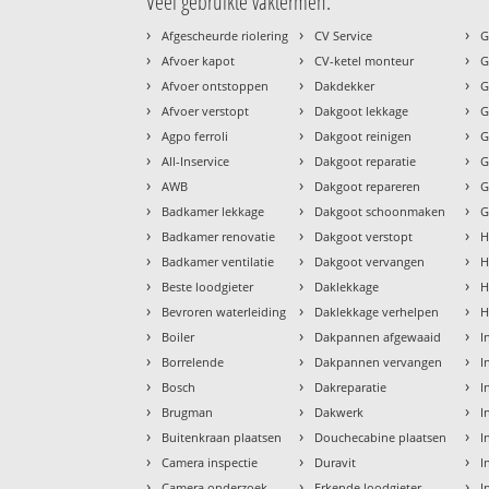
Veel gebruikte vaktermen:
›
›
›
Afgescheurde riolering
CV Service
G
›
›
›
Afvoer kapot
CV-ketel monteur
G
›
›
›
Afvoer ontstoppen
Dakdekker
G
›
›
›
Afvoer verstopt
Dakgoot lekkage
G
›
›
›
Agpo ferroli
Dakgoot reinigen
G
›
›
›
All-Inservice
Dakgoot reparatie
G
›
›
›
AWB
Dakgoot repareren
G
›
›
›
Badkamer lekkage
Dakgoot schoonmaken
G
›
›
›
Badkamer renovatie
Dakgoot verstopt
H
›
›
›
Badkamer ventilatie
Dakgoot vervangen
H
›
›
›
Beste loodgieter
Daklekkage
H
›
›
›
Bevroren waterleiding
Daklekkage verhelpen
H
›
›
›
Boiler
Dakpannen afgewaaid
I
›
›
›
Borrelende
Dakpannen vervangen
I
›
›
›
Bosch
Dakreparatie
I
›
›
›
Brugman
Dakwerk
I
›
›
›
Buitenkraan plaatsen
Douchecabine plaatsen
I
›
›
›
Camera inspectie
Duravit
I
›
›
›
Camera onderzoek
Erkende loodgieter
I