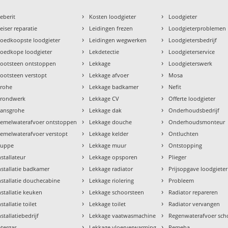
›
›
eberit
Kosten loodgieter
Loodgieter
›
›
eiser reparatie
Leidingen frezen
Loodgieterproblemen
›
›
oedkoopste loodgieter
Leidingen wegwerken
Loodgietersbedrijf
›
›
oedkope loodgieter
Lekdetectie
Loodgieterservice
›
›
ootsteen ontstoppen
Lekkage
Loodgieterswerk
›
›
ootsteen verstopt
Lekkage afvoer
Mosa
›
›
rohe
Lekkage badkamer
Nefit
›
›
rondwerk
Lekkage CV
Offerte loodgieter
›
›
ansgrohe
Lekkage dak
Onderhoudsbedrijf
›
›
emelwaterafvoer ontstoppen
Lekkage douche
Onderhoudsmonteur
›
›
emelwaterafvoer verstopt
Lekkage kelder
Ontluchten
›
›
uppe
Lekkage muur
Ontstopping
›
›
nstallateur
Lekkage opsporen
Plieger
›
›
nstallatie badkamer
Lekkage radiator
Prijsopgave loodgieter
›
›
nstallatie douchecabine
Lekkage riolering
Probleem
›
›
nstallatie keuken
Lekkage schoorsteen
Radiator repareren
›
›
nstallatie toilet
Lekkage toilet
Radiator vervangen
›
›
nstallatiebedrijf
Lekkage vaatwasmachine
Regenwaterafvoer sc
›
›
ntergas
Lekkage vloerverwarming
Remeha