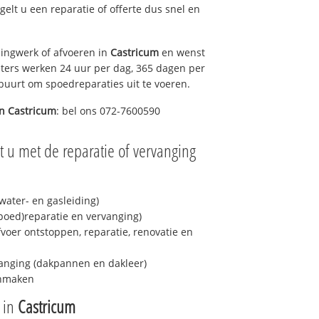
egelt u een reparatie of offerte dus snel en
ingwerk of afvoeren in
Castricum
en wenst
eters werken 24 uur per dag, 365 dagen per
e buurt om spoedreparaties uit te voeren.
in
Castricum
: bel ons 072-7600590
 u met de reparatie of vervanging
ater- en gasleiding)
spoed)reparatie en vervanging)
fvoer ontstoppen, reparatie, renovatie en
anging (dakpannen en dakleer)
onmaken
e in
Castricum