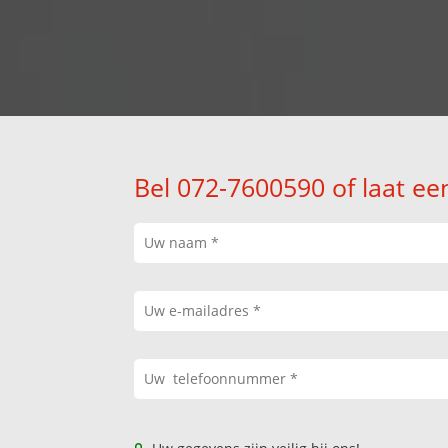
Bel 072-7600590 of laat ee