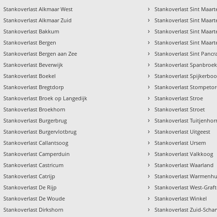
›
Stankoverlast Alkmaar West
Stankoverlast Sint Maart
›
Stankoverlast Alkmaar Zuid
Stankoverlast Sint Maar
›
Stankoverlast Bakkum
Stankoverlast Sint Maar
›
Stankoverlast Bergen
Stankoverlast Sint Maar
›
Stankoverlast Bergen aan Zee
Stankoverlast Sint Pancr
›
Stankoverlast Beverwijk
Stankoverlast Spanbroe
›
Stankoverlast Boekel
Stankoverlast Spijkerboo
›
Stankoverlast Bregtdorp
Stankoverlast Stompeto
›
Stankoverlast Broek op Langedijk
Stankoverlast Stroe
›
Stankoverlast Broekhorn
Stankoverlast Stroet
›
Stankoverlast Burgerbrug
Stankoverlast Tuitjenhor
›
Stankoverlast Burgervlotbrug
Stankoverlast Uitgeest
›
Stankoverlast Callantsoog
Stankoverlast Ursem
›
Stankoverlast Camperduin
Stankoverlast Valkkoog
›
Stankoverlast Castricum
Stankoverlast Waarland
›
Stankoverlast Catrijp
Stankoverlast Warmenhu
›
Stankoverlast De Rijp
Stankoverlast West-Graft
›
Stankoverlast De Woude
Stankoverlast Winkel
›
Stankoverlast Dirkshorn
Stankoverlast Zuid-Sch