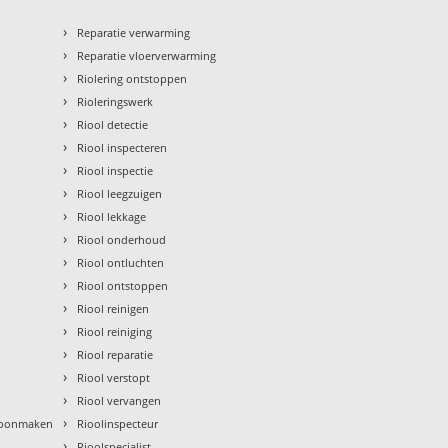
›
Reparatie verwarming
›
Reparatie vloerverwarming
›
Riolering ontstoppen
›
Rioleringswerk
›
Riool detectie
›
Riool inspecteren
›
Riool inspectie
›
Riool leegzuigen
›
Riool lekkage
›
Riool onderhoud
›
Riool ontluchten
›
Riool ontstoppen
›
Riool reinigen
›
Riool reiniging
›
Riool reparatie
›
Riool verstopt
›
Riool vervangen
›
hoonmaken
Rioolinspecteur
›
Rioolspecialist