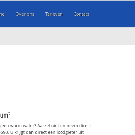
me
Over ons
Tarieven
Contact
cum
?
 geen warm water? Aarzel niet en neem direct
90. U krijgt dan direct een loodgieter uit