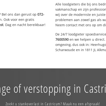
Alle loodgieters die bij ons be
vakmanschap en zijn profession
? Bel ons dan gerust op
072-
wij over de modernste en juist
n. Ook voor een gratis
problemen aan zowel gas als wat
ast
. Dag en nacht bereikbaar!
Neem contact met ons op om di
De 24/7 loodgieter spoedservic
7600590
en we helpen u direct. 
omgeving, dus ook in: Heerhugo
Scharwoude en in 1811 JL Alkma
ge of verstopping in Cast
Zoekt u stankoverlast in Castricum? Maak nu een afspraak!