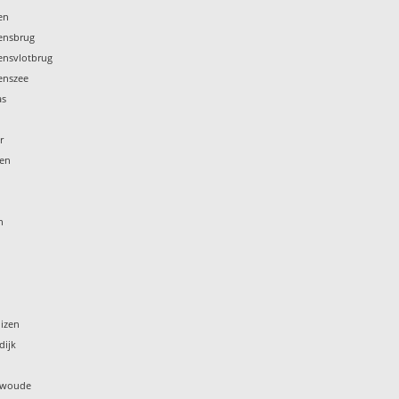
en
tensbrug
tensvlotbrug
tenszee
as
k
r
ren
n
izen
dijk
arwoude