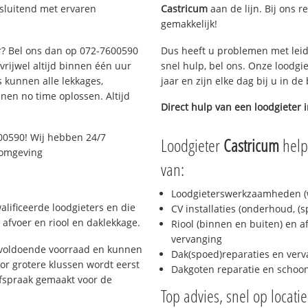
tsluitend met ervaren
Castricum
aan de lijn. Bij ons r
gemakkelijk!
ar? Bel ons dan op 072-7600590
Dus heeft u problemen met leid
 vrijwel altijd binnen één uur
snel hulp, bel ons. Onze loodgi
 kunnen alle lekkages,
jaar en zijn elke dag bij u in d
en no time oplossen. Altijd
Direct hulp van een loodgieter 
00590! Wij hebben 24/7
Loodgieter
Castricum
helpt
n omgeving
van:
Loodgieterswerkzaamheden (w
lificeerde loodgieters en die
CV installaties (onderhoud, (
afvoer en riool en daklekkage.
Riool (binnen en buiten) en a
vervanging
 voldoende voorraad en kunnen
Dak(spoed)reparaties en verv
or grotere klussen wordt eerst
Dakgoten reparatie en scho
afspraak gemaakt voor de
Top advies, snel op locati