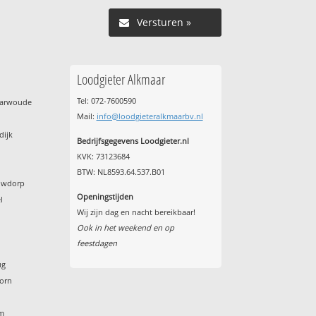
Versturen »
Loodgieter Alkmaar
Tel: 072-7600590
harwoude
Mail:
info@loodgieteralkmaarbv.nl
dijk
Bedrijfsgegevens Loodgieter.nl
KVK: 73123684
BTW: NL8593.64.537.B01
euwdorp
Openingstijden
l
Wij zijn dag en nacht bereikbaar!
Ook in het weekend en op
feestdagen
ug
horn
am