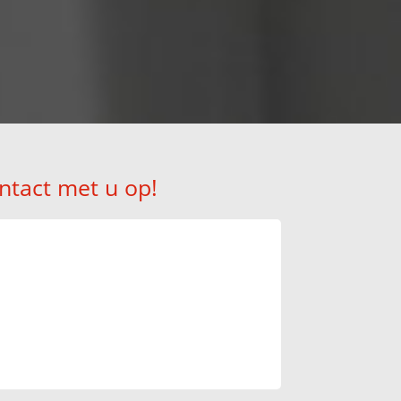
!
ntact met u op!