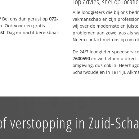
Top advies, snel op locati
Alle loodgieters die bij ons be
? Bel ons dan gerust op
072-
vakmanschap en zijn profession
n. Ook voor een gratis
wij over de modernste en juist
ast
. Dag en nacht bereikbaar!
problemen aan zowel gas als wat
Neem contact met ons op om di
De 24/7 loodgieter spoedservic
7600590
en we helpen u direct. 
omgeving, dus ook in: Heerhugo
Scharwoude en in 1811 JL Alkma
of verstopping in Zuid-Sch