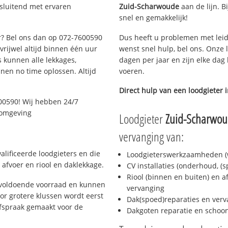
tsluitend met ervaren
Zuid-Scharwoude
aan de lijn. B
snel en gemakkelijk!
ar? Bel ons dan op 072-7600590
Dus heeft u problemen met leid
 vrijwel altijd binnen één uur
wenst snel hulp, bel ons. Onze 
 kunnen alle lekkages,
dagen per jaar en zijn elke dag 
en no time oplossen. Altijd
voeren.
Direct hulp van een loodgieter 
00590! Wij hebben 24/7
n omgeving
Loodgieter
Zuid-Scharwo
vervanging van:
lificeerde loodgieters en die
Loodgieterswerkzaamheden (w
afvoer en riool en daklekkage.
CV installaties (onderhoud, (
Riool (binnen en buiten) en a
 voldoende voorraad en kunnen
vervanging
or grotere klussen wordt eerst
Dak(spoed)reparaties en verv
afspraak gemaakt voor de
Dakgoten reparatie en scho