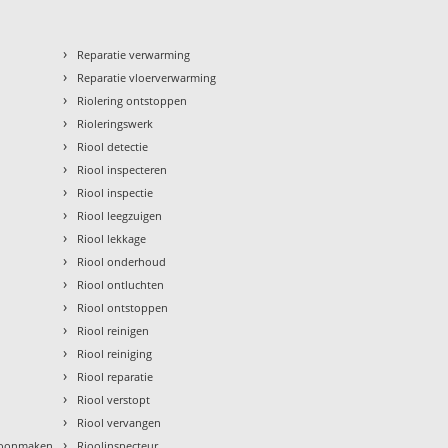
›
Reparatie verwarming
›
Reparatie vloerverwarming
›
Riolering ontstoppen
›
Rioleringswerk
›
Riool detectie
›
Riool inspecteren
›
Riool inspectie
›
Riool leegzuigen
›
Riool lekkage
›
Riool onderhoud
›
Riool ontluchten
›
Riool ontstoppen
›
Riool reinigen
›
Riool reiniging
›
Riool reparatie
›
Riool verstopt
›
Riool vervangen
›
hoonmaken
Rioolinspecteur