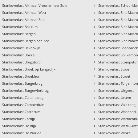
›
Stankoverlast Alkmaar Vroonermeer Zuid
Stankoverlast Schoorld
›
Stankoverlast Alkmaar West
Stankoverlast Sint Maart
›
Stankoverlast Alkmaar Zuid
Stankoverlast Sint Maar
›
Stankoverlast Bakkum
Stankoverlast Sint Maar
›
Stankoverlast Bergen
Stankoverlast Sint Maar
›
Stankoverlast Bergen aan Zee
Stankoverlast Sint Pancr
›
Stankoverlast Beverwijk
Stankoverlast Spanbroe
›
Stankoverlast Boekel
Stankoverlast Spijkerboo
›
Stankoverlast Bregtdorp
Stankoverlast Stompeto
›
Stankoverlast Broek op Langedijk
Stankoverlast Stroe
›
Stankoverlast Broekhorn
Stankoverlast Stroet
›
Stankoverlast Burgerbrug
Stankoverlast Tuitjenhor
›
Stankoverlast Burgervlotbrug
Stankoverlast Uitgeest
›
Stankoverlast Callantsoog
Stankoverlast Ursem
›
Stankoverlast Camperduin
Stankoverlast Valkkoog
›
Stankoverlast Castricum
Stankoverlast Waarland
›
Stankoverlast Catrijp
Stankoverlast Warmenhu
›
Stankoverlast De Rijp
Stankoverlast West-Graft
›
Stankoverlast De Woude
Stankoverlast Winkel