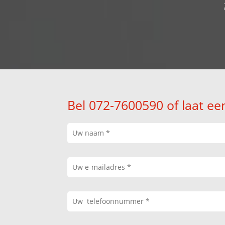
Bel 072-7600590 of laat ee