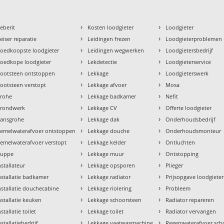
›
›
eberit
Kosten loodgieter
Loodgieter
›
›
eiser reparatie
Leidingen frezen
Loodgieterproblemen
›
›
oedkoopste loodgieter
Leidingen wegwerken
Loodgietersbedrijf
›
›
oedkope loodgieter
Lekdetectie
Loodgieterservice
›
›
ootsteen ontstoppen
Lekkage
Loodgieterswerk
›
›
ootsteen verstopt
Lekkage afvoer
Mosa
›
›
rohe
Lekkage badkamer
Nefit
›
›
rondwerk
Lekkage CV
Offerte loodgieter
›
›
ansgrohe
Lekkage dak
Onderhoudsbedrijf
›
›
emelwaterafvoer ontstoppen
Lekkage douche
Onderhoudsmonteur
›
›
emelwaterafvoer verstopt
Lekkage kelder
Ontluchten
›
›
uppe
Lekkage muur
Ontstopping
›
›
nstallateur
Lekkage opsporen
Plieger
›
›
nstallatie badkamer
Lekkage radiator
Prijsopgave loodgieter
›
›
nstallatie douchecabine
Lekkage riolering
Probleem
›
›
nstallatie keuken
Lekkage schoorsteen
Radiator repareren
›
›
nstallatie toilet
Lekkage toilet
Radiator vervangen
›
›
nstallatiebedrijf
Lekkage vaatwasmachine
Regenwaterafvoer sc