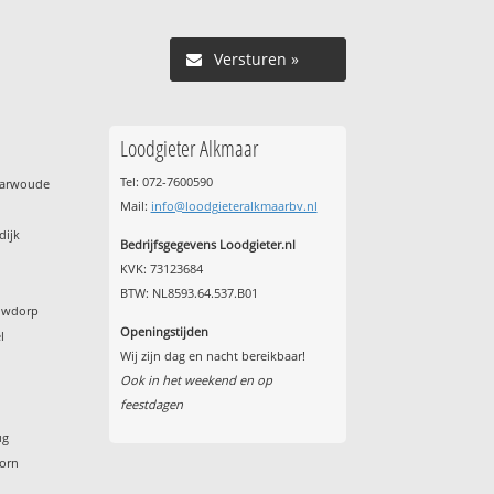
Versturen »
Loodgieter Alkmaar
Tel: 072-7600590
harwoude
Mail:
info@loodgieteralkmaarbv.nl
dijk
Bedrijfsgegevens Loodgieter.nl
KVK: 73123684
BTW: NL8593.64.537.B01
euwdorp
Openingstijden
l
Wij zijn dag en nacht bereikbaar!
Ook in het weekend en op
feestdagen
ug
horn