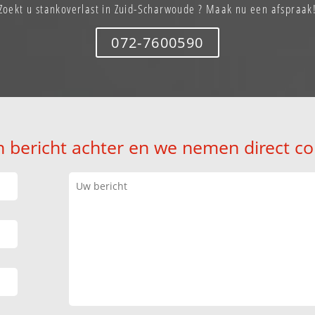
Zoekt u stankoverlast in Zuid-Scharwoude ? Maak nu een afspraak
072-7600590
n bericht achter en we nemen direct co