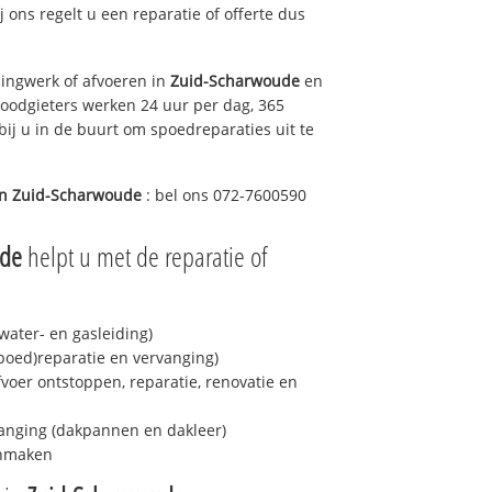
ij ons regelt u een reparatie of offerte dus
ingwerk of afvoeren in
Zuid-Scharwoude
en
loodgieters werken 24 uur per dag, 365
bij u in de buurt om spoedreparaties uit te
in
Zuid-Scharwoude
: bel ons 072-7600590
ude
helpt u met de reparatie of
ater- en gasleiding)
spoed)reparatie en vervanging)
fvoer ontstoppen, reparatie, renovatie en
anging (dakpannen en dakleer)
onmaken