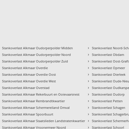
›
Stankoverlast Alkmaar Oudorperpolder Midden
Stankoverlast Noord-Sc
›
Stankoverlast Alkmaar Oudorperpolder Noord
Stankoverlast Obdam
›
Stankoverlast Alkmaar Oudorperpolder Zuid
Stankoverlast Oost-Graft
›
Stankoverlast Alkmaar Overdie
Stankoverlast Opmeer
›
Stankoverlast Alkmaar Overdie Oost
Stankoverlast Oterleek
›
Stankoverlast Alkmaar Overdie West
Stankoverlast Oude-Ni
›
Stankoverlast Alkmaar Overstad
Stankoverlast Oudkarspe
›
Stankoverlast Alkmaar Rekerbuurt en Ooievaarsnest
Stankoverlast Oudorp
›
Stankoverlast Alkmaar Rembrandtkwartier
Stankoverlast Petten
›
Stankoverlast Alkmaar Schermereiland Omval
Stankoverlast Schagen
›
Stankoverlast Alkmaar Spoorbuurt
Stankoverlast Schagerbr
›
Stankoverlast Alkmaar Staatslieden Landstratenkwartier
Stankoverlast Schermer
›
Stankoverlast Alkmaar Vroonermeer Noord
Stankoverlast Schoorl