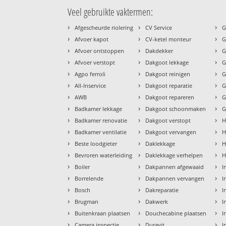
Veel gebruikte vaktermen:
›
›
›
Afgescheurde riolering
CV Service
G
›
›
›
Afvoer kapot
CV-ketel monteur
G
›
›
›
Afvoer ontstoppen
Dakdekker
G
›
›
›
Afvoer verstopt
Dakgoot lekkage
G
›
›
›
Agpo ferroli
Dakgoot reinigen
G
›
›
›
All-Inservice
Dakgoot reparatie
G
›
›
›
AWB
Dakgoot repareren
G
›
›
›
Badkamer lekkage
Dakgoot schoonmaken
G
›
›
›
Badkamer renovatie
Dakgoot verstopt
H
›
›
›
Badkamer ventilatie
Dakgoot vervangen
H
›
›
›
Beste loodgieter
Daklekkage
H
›
›
›
Bevroren waterleiding
Daklekkage verhelpen
H
›
›
›
Boiler
Dakpannen afgewaaid
I
›
›
›
Borrelende
Dakpannen vervangen
I
›
›
›
Bosch
Dakreparatie
I
›
›
›
Brugman
Dakwerk
I
›
›
›
Buitenkraan plaatsen
Douchecabine plaatsen
I
›
›
›
Camera inspectie
Duravit
I