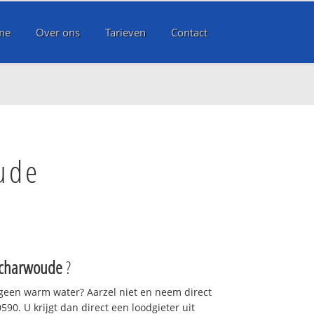
me
Over ons
Tarieven
Contact
ude
Scharwoude
?
 geen warm water? Aarzel niet en neem direct
90. U krijgt dan direct een loodgieter uit