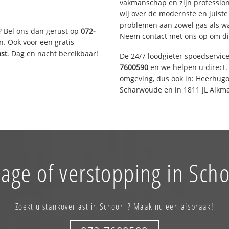
vakmanschap en zijn profession
wij over de modernste en juist
problemen aan zowel gas als wat
? Bel ons dan gerust op
072-
Neem contact met ons op om di
n. Ook voor een gratis
ast
. Dag en nacht bereikbaar!
De 24/7 loodgieter spoedservic
7600590
en we helpen u direct. 
omgeving, dus ook in: Heerhugo
Scharwoude en in 1811 JL Alkma
age of verstopping in Scho
Zoekt u stankoverlast in Schoorl ? Maak nu een afspraak!