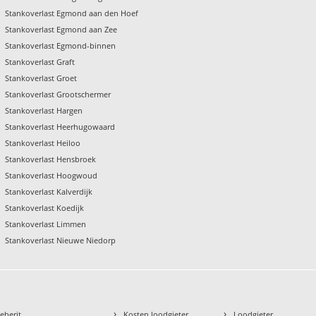
Stankoverlast Egmond aan den Hoef
Stankoverlast Egmond aan Zee
Stankoverlast Egmond-binnen
Stankoverlast Graft
Stankoverlast Groet
Stankoverlast Grootschermer
Stankoverlast Hargen
Stankoverlast Heerhugowaard
Stankoverlast Heiloo
Stankoverlast Hensbroek
Stankoverlast Hoogwoud
Stankoverlast Kalverdijk
Stankoverlast Koedijk
Stankoverlast Limmen
Stankoverlast Nieuwe Niedorp
›
›
eberit
Kosten loodgieter
Loodgieter