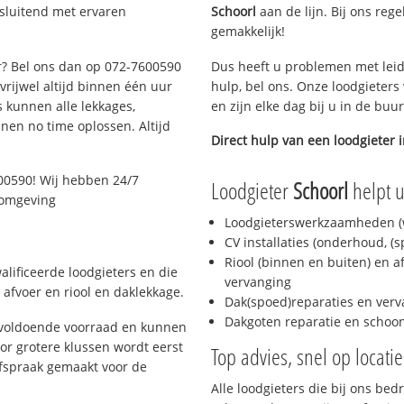
tsluitend met ervaren
Schoorl
aan de lijn. Bij ons reg
gemakkelijk!
ar? Bel ons dan op 072-7600590
Dus heeft u problemen met leid
 vrijwel altijd binnen één uur
hulp, bel ons. Onze loodgieters
 kunnen alle lekkages,
en zijn elke dag bij u in de buu
en no time oplossen. Altijd
Direct hulp van een loodgieter 
00590! Wij hebben 24/7
Loodgieter
Schoorl
helpt 
n omgeving
Loodgieterswerkzaamheden (w
CV installaties (onderhoud, (
Riool (binnen en buiten) en a
lificeerde loodgieters en die
vervanging
afvoer en riool en daklekkage.
Dak(spoed)reparaties en verv
Dakgoten reparatie en scho
 voldoende voorraad en kunnen
or grotere klussen wordt eerst
Top advies, snel op locati
afspraak gemaakt voor de
Alle loodgieters die bij ons be