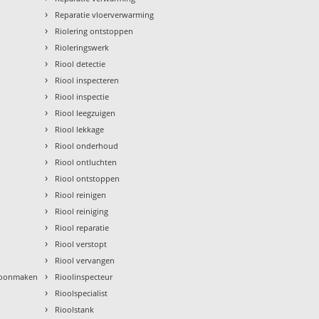
›
Reparatie vloerverwarming
›
Riolering ontstoppen
›
Rioleringswerk
›
Riool detectie
›
Riool inspecteren
›
Riool inspectie
›
Riool leegzuigen
›
Riool lekkage
›
Riool onderhoud
›
Riool ontluchten
›
Riool ontstoppen
›
Riool reinigen
›
Riool reiniging
›
Riool reparatie
›
Riool verstopt
›
Riool vervangen
›
hoonmaken
Rioolinspecteur
›
Rioolspecialist
›
Rioolstank