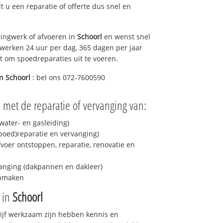
elt u een reparatie of offerte dus snel en
ingwerk of afvoeren in
Schoorl
en wenst snel
 werken 24 uur per dag, 365 dagen per jaar
rt om spoedreparaties uit te voeren.
in
Schoorl
: bel ons 072-7600590
u met de reparatie of vervanging van:
ater- en gasleiding)
spoed)reparatie en vervanging)
fvoer ontstoppen, reparatie, renovatie en
anging (dakpannen en dakleer)
onmaken
e in
Schoorl
drijf werkzaam zijn hebben kennis en