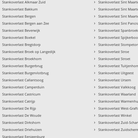
›
Stankoverlast Alkmaar Zuid
Stankoverlast Sint Maar
›
Stankoverlast Bakkum
Stankoverlast Sint Maar
›
Stankoverlast Bergen
Stankoverlast Sint Maar
›
Stankoverlast Bergen aan Zee
Stankoverlast Sint Pancr
›
Stankoverlast Beverwijk
Stankoverlast Spanbroe
›
Stankoverlast Boekel
Stankoverlast Spijkerboo
›
Stankoverlast Bregtdorp
Stankoverlast Stompeto
›
Stankoverlast Broek op Langedijk
Stankoverlast Stroe
›
Stankoverlast Broekhorn
Stankoverlast Stroet
›
Stankoverlast Burgerbrug
Stankoverlast Tuitjenhor
›
Stankoverlast Burgervlotbrug
Stankoverlast Uitgeest
›
Stankoverlast Callantsoog
Stankoverlast Ursem
›
Stankoverlast Camperduin
Stankoverlast Valkkoog
›
Stankoverlast Castricum
Stankoverlast Waarland
›
Stankoverlast Catrijp
Stankoverlast Warmenhu
›
Stankoverlast De Rijp
Stankoverlast West-Graft
›
Stankoverlast De Woude
Stankoverlast Winkel
›
Stankoverlast Dirkshorn
Stankoverlast Zuid-Sch
›
Stankoverlast Driehuizen
Stankoverlast Zuidscher
Stankoverlast Eenigenburg