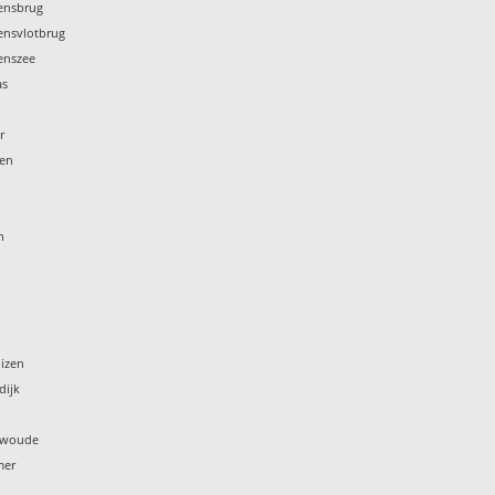
tensbrug
tensvlotbrug
tenszee
as
k
r
ren
n
izen
dijk
arwoude
mer