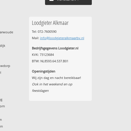
Loodgieter Alkmaar
Tel: 072-7600590
harwoude
Mail:
info@loodgieteralkmaarbv.nl
dijk
Bedrijfsgegevens Loodgieter.nl
KVK: 73123684
BTW: NL8593.64.537.B01
euwdorp
Openingstijden
l
Wij zijn dag en nacht bereikbaar!
Ook in het weekend en op
feestdagen
ug
horn
am
en