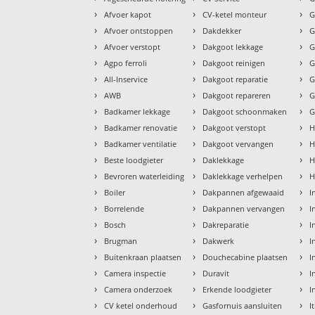
›
›
›
Afvoer kapot
CV-ketel monteur
G
›
›
›
Afvoer ontstoppen
Dakdekker
G
›
›
›
Afvoer verstopt
Dakgoot lekkage
G
›
›
›
Agpo ferroli
Dakgoot reinigen
G
›
›
›
All-Inservice
Dakgoot reparatie
G
›
›
›
AWB
Dakgoot repareren
G
›
›
›
Badkamer lekkage
Dakgoot schoonmaken
G
›
›
›
Badkamer renovatie
Dakgoot verstopt
H
›
›
›
Badkamer ventilatie
Dakgoot vervangen
H
›
›
›
Beste loodgieter
Daklekkage
H
›
›
›
Bevroren waterleiding
Daklekkage verhelpen
H
›
›
›
Boiler
Dakpannen afgewaaid
I
›
›
›
Borrelende
Dakpannen vervangen
I
›
›
›
Bosch
Dakreparatie
I
›
›
›
Brugman
Dakwerk
I
›
›
›
Buitenkraan plaatsen
Douchecabine plaatsen
I
›
›
›
Camera inspectie
Duravit
I
›
›
›
Camera onderzoek
Erkende loodgieter
I
›
›
›
CV ketel onderhoud
Gasfornuis aansluiten
I