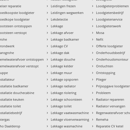
›
›
eiser reparatie
Leidingen frezen
Loodgieterproblemen
›
›
oedkoopste loodgieter
Leidingen wegwerken
Loodgietersbedrijf
›
›
oedkope loodgieter
Lekdetectie
Loodgieterservice
›
›
ootsteen ontstoppen
Lekkage
Loodgieterswerk
›
›
ootsteen verstopt
Lekkage afvoer
Mosa
›
›
rohe
Lekkage badkamer
Nefit
›
›
rondwerk
Lekkage CV
Offerte loodgieter
›
›
ansgrohe
Lekkage dak
Onderhoudsbedrijf
›
›
emelwaterafvoer ontstoppen
Lekkage douche
Onderhoudsmonteur
›
›
emelwaterafvoer verstopt
Lekkage kelder
Ontluchten
›
›
uppe
Lekkage muur
Ontstopping
›
›
nstallateur
Lekkage opsporen
Plieger
›
›
nstallatie badkamer
Lekkage radiator
Prijsopgave loodgieter
›
›
nstallatie douchecabine
Lekkage riolering
Probleem
›
›
nstallatie keuken
Lekkage schoorsteen
Radiator repareren
›
›
nstallatie toilet
Lekkage toilet
Radiator vervangen
›
›
nstallatiebedrijf
Lekkage vaatwasmachine
Regenwaterafvoer sc
›
›
ntergas
Lekkage vloerverwarming
Remeha
›
›
tho Daalderop
Lekkage wasmachine
Reparatie CV ketel