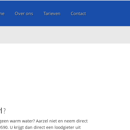
me
Over ons
Tarieven
Contact
rl
?
 geen warm water? Aarzel niet en neem direct
90. U krijgt dan direct een loodgieter uit