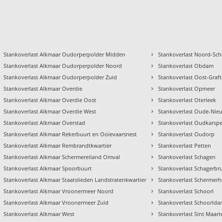
›
Stankoverlast Alkmaar Oudorperpolder Midden
Stankoverlast Noord-Sc
›
Stankoverlast Alkmaar Oudorperpolder Noord
Stankoverlast Obdam
›
Stankoverlast Alkmaar Oudorperpolder Zuid
Stankoverlast Oost-Graft
›
Stankoverlast Alkmaar Overdie
Stankoverlast Opmeer
›
Stankoverlast Alkmaar Overdie Oost
Stankoverlast Oterleek
›
Stankoverlast Alkmaar Overdie West
Stankoverlast Oude-Ni
›
Stankoverlast Alkmaar Overstad
Stankoverlast Oudkarspe
›
Stankoverlast Alkmaar Rekerbuurt en Ooievaarsnest
Stankoverlast Oudorp
›
Stankoverlast Alkmaar Rembrandtkwartier
Stankoverlast Petten
›
Stankoverlast Alkmaar Schermereiland Omval
Stankoverlast Schagen
›
Stankoverlast Alkmaar Spoorbuurt
Stankoverlast Schagerbr
›
Stankoverlast Alkmaar Staatslieden Landstratenkwartier
Stankoverlast Schermer
›
Stankoverlast Alkmaar Vroonermeer Noord
Stankoverlast Schoorl
›
Stankoverlast Alkmaar Vroonermeer Zuid
Stankoverlast Schoorld
›
Stankoverlast Alkmaar West
Stankoverlast Sint Maart