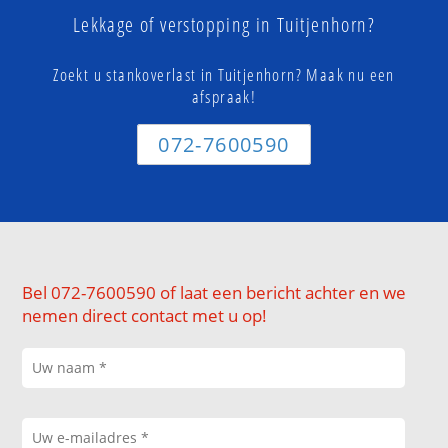
Lekkage of verstopping in Tuitjenhorn?
Zoekt u stankoverlast in Tuitjenhorn? Maak nu een
afspraak!
072-7600590
Bel 072-7600590 of laat een bericht achter en we
nemen direct contact met u op!